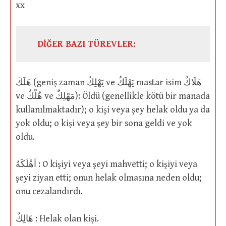
xx
DİĞER BAZI TÜREVLER:
هَلَكَ (geniş zaman يَهْلِكُ ve يَهْلَكُ mastar isim هَلَاكٌ
ve هُلْكٌ ve مَهْلِكٌ): Öldü (genellikle kötü bir manada
kullanılmaktadır); o kişi veya şey helak oldu ya da
yok oldu; o kişi veya şey bir sona geldi ve yok
oldu.
اَهْلَكَهُ : O kişiyi veya şeyi mahvetti; o kişiyi veya
şeyi ziyan etti; onun helak olmasına neden oldu;
onu cezalandırdı.
هَالِكٌ : Helak olan kişi.