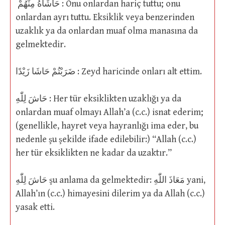
حَاشَاهُ مِنْهُمْ : Onu onlardan hariç tuttu; onu
onlardan ayrı tuttu. Eksiklik veya benzerinden
uzaklık ya da onlardan muaf olma manasına da
gelmektedir.
ضَرَبْتُمْ حَاشَا زَيْدًا : Zeyd haricinde onları alt ettim.
حَاشَ لِلّٰهِ : Her tür eksiklikten uzaklığı ya da
onlardan muaf olmayı Allah’a (c.c.) isnat ederim;
(genellikle, hayret veya hayranlığı ima eder, bu
nedenle şu şekilde ifade edilebilir:) “Allah (c.c.)
her tür eksiklikten ne kadar da uzaktır.”
حَاشَ لِلّٰهِ şu anlama da gelmektedir: مَعَاذَ اللّٰهِ yani,
Allah’ın (c.c.) himayesini dilerim ya da Allah (c.c.)
yasak etti.