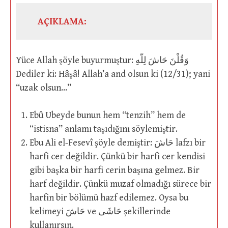
AÇIKLAMA:
Yüce Allah şöyle buyurmuştur: وَقُلْنَ حَاشَ لِلّهِ
Dediler ki: Hâşâ! Allah’a and olsun ki (12/31); yani
“uzak olsun…”
Ebû Ubeyde bunun hem “tenzih” hem de
“istisna” anlamı taşıdığını söylemiştir.
Ebu Ali el-Fesevî şöyle demiştir: حَاشَ lafzı bir
harfi cer değildir. Çünkü bir harfi cer kendisi
gibi başka bir harfi cerin başına gelmez. Bir
harf değildir. Çünkü muzaf olmadığı sürece bir
harfin bir bölümü hazf edilemez. Oysa bu
kelimeyi حَاشَ ve حَاشَى şekillerinde
kullanırsın.