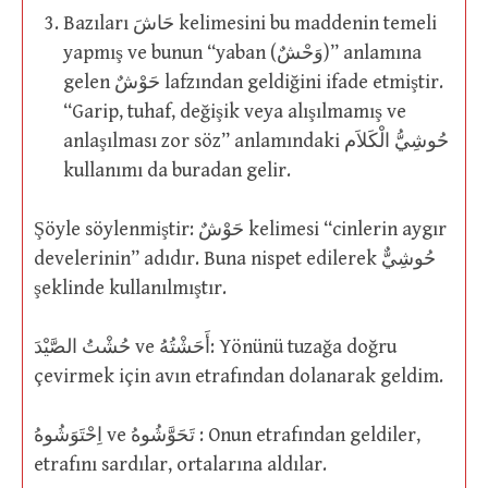
Bazıları حَاشَ kelimesini bu maddenin temeli
yapmış ve bunun “yaban (وَحْشٌ)” anlamına
gelen حَوْشٌ lafzından geldiğini ifade etmiştir.
“Garip, tuhaf, değişik veya alışılmamış ve
anlaşılması zor söz” anlamındaki حُوشِيُّ الْكَلاَم
kullanımı da buradan gelir.
Şöyle söylenmiştir: حَوْشٌ kelimesi “cinlerin aygır
develerinin” adıdır. Buna nispet edilerek حُوشِيٌّ
şeklinde kullanılmıştır.
حُشْتُ الصَّيْدَ ve أَحَشْتُهُ: Yönünü tuzağa doğru
çevirmek için avın etrafından dolanarak geldim.
اِحْتَوَشُوهُ ve تَحَوَّشُوهُ : Onun etrafından geldiler,
etrafını sardılar, ortalarına aldılar.