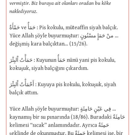
vermiştir. Biz buraya ait olanları oradan bu köke
naklediyoruz.
حَمْأَةٌ ve حَمَأٌ : Pis kokulu, müteaffin siyah balçık.
Yüce Allah şöyle buyurmuştur: منْ حَمَإٍ مسْنُونٍ …
değişmiş kara balçıktan… (15/26).
حَمَأْتُ اْلبِئْرَ : Kuyunun حَمَأٌ nünü yani pis kokulu,
kokuşuk, siyah balçığını çıkardım.
أَحْمَأْتُ اْلبِئْرَ : Kuyuya pis kokulu, kokuşuk, siyah
balçık attım.
Yüce Allah şöyle buyurmuştur: فِي عَيْنٍ حَامِئَةٍ …
kaynamış bir su pınarında (18/86). Buradaki حَامِئَةٌ
kelimesi “sıcak” anlamındadır. Ayrıca حَمِئَةٌ
şeklinde de okunmuştur. Bu حَمِئَةٌ kelimesi ise, bir