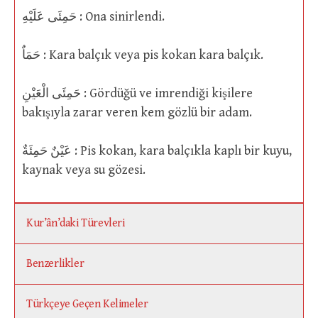
حَمِئَى عَلَيْهِ : Ona sinirlendi.
حَمَاٌ : Kara balçık veya pis kokan kara balçık.
حَمِئَى الْعَيْنِ : Gördüğü ve imrendiği kişilere
bakışıyla zarar veren kem gözlü bir adam.
عَيْنٌ حَمِئَةٌ : Pis kokan, kara balçıkla kaplı bir kuyu,
kaynak veya su gözesi.
Kur’ân’daki Türevleri
Benzerlikler
Türkçeye Geçen Kelimeler