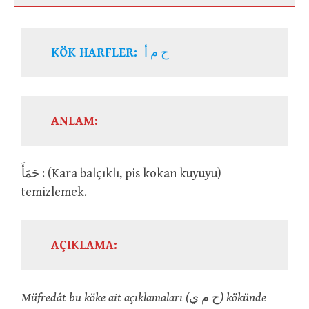
KÖK HARFLER:
ح م أ
ANLAM:
حَمَأَ : (Kara balçıklı, pis kokan kuyuyu)
temizlemek.
AÇIKLAMA:
Müfredât bu köke ait açıklamaları (
ح م ي
) kökünde