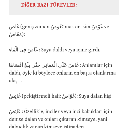
DİĞER BAZI TÜREVLER:
غَاصَ (geniş zaman يَغُوصُ mastar isim غَوْصٌ ve
مَغَاصٌ):
غَاصَ فِى الْمَاءِ : Suya daldı veya içine girdi.
غَاصَ عَلَى الْمَعَانِى حَتَّى بَلَغَ اَقْصَاهَا : Anlamlar için
daldı, öyle ki böylece onların en başta olanlarına
ulaştı.
غَائِصٌ (pekiştirmeli hali: غَوَّاصٌ): Suya dalan kişi.
غَائِصٌ : Özellikle, inciler veya inci kabukları için
denize dalan ve onları çıkaran kimseye, yani
dalgıçlık yapan kimseye istinaden