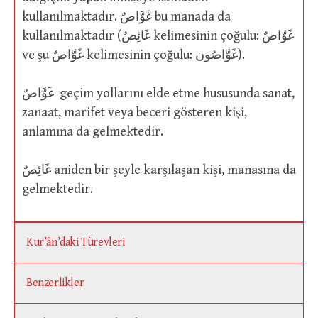
kullanılmaktadır. غَوَّاصٌ bu manada da
kullanılmaktadır (غَائِصٌ kelimesinin çoğulu: غَوَّاصٌ
ve şu غَوَّاصٌ kelimesinin çoğulu: غَوَّاصُون).
غَوَّاصٌ geçim yollarını elde etme hususunda sanat,
zanaat, marifet veya beceri gösteren kişi,
anlamına da gelmektedir.
غَائِصٌ aniden bir şeyle karşılaşan kişi, manasına da
gelmektedir.
Kur’ân’daki Türevleri
Benzerlikler