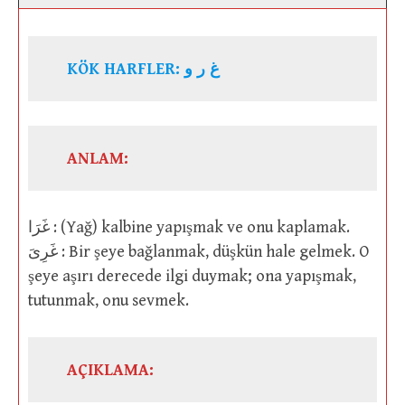
KÖK HARFLER: غ ر و
ANLAM:
غَرَا : (Yağ) kalbine yapışmak ve onu kaplamak.
غَرِىَ : Bir şeye bağlanmak, düşkün hale gelmek. O
şeye aşırı derecede ilgi duymak; ona yapışmak,
tutunmak, onu sevmek.
AÇIKLAMA: