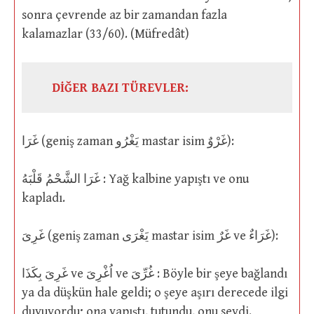
sonra çevrende az bir zamandan fazla
kalamazlar (33/60). (Müfredât)
DİĞER BAZI TÜREVLER:
غَرَا (geniş zaman يَغْرُو mastar isim غَرْوٌ):
غَرَا الشَّحْمُ قَلْبَهُ : Yağ kalbine yapıştı ve onu
kapladı.
غَرِىَ (geniş zaman يَغْرَى mastar isim غَرٌ ve غَرَاءٌ):
غَرِىَ بِكَذَا ve اُغْرِىَ ve غُرِّىَ : Böyle bir şeye bağlandı
ya da düşkün hale geldi; o şeye aşırı derecede ilgi
duyuyordu; ona yapıştı, tutundu, onu sevdi.