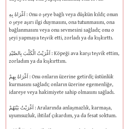
اَغْرَاهُ بِهِ : Onu o şeye bağlı veya düşkün kıldı; onun
o şeye aşırı ilgi duymasını, ona tutunmasını, ona
bağlanmasını veya onu sevmesini sağladı; onu o
şeyi yapmaya teşvik etti, zorladı ya da kışkırttı.
اَغْرَيْتُ الْكَلْبَ بِالصَّيْدِ : Köpeği ava karşı teşvik ettim,
zorladım ya da kışkırttım.
اَغْرَاهُ بِهِمْ : Onu onların üzerine getirdi; üstünlük
kurmasını sağladı; onların üzerine egemenliğe,
idareye veya hakimiyete sahip olmasını sağladı.
اَغْرَيْتُ بَيْنَهُمْ : Aralarında anlaşmazlık, karmaşa,
uyumsuzluk, ihtilaf çıkardım, ya da fesat soktum.