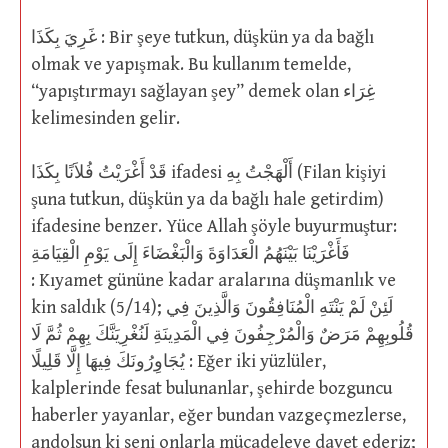
غَرِيَ بِكَذَا : Bir şeye tutkun, düşkün ya da bağlı
olmak ve yapışmak. Bu kullanım temelde,
“yapıştırmayı sağlayan şey” demek olan غِرَاء
kelimesinden gelir.
قَدْ أَغْرَيْتُ فُلاَنًا بِكَذَا ifadesi أَلْهَجْتُ بِهِ (Filan kişiyi
şuna tutkun, düşkün ya da bağlı hale getirdim)
ifadesine benzer. Yüce Allah şöyle buyurmuştur:
فَأَغْرَيْنَا بَيْنَهُمُ الْعَدَاوَةَ وَالْبَغْضَاءَ إِلَى يَوْمِ الْقِيَامَةِ
: Kıyamet gününe kadar aralarına düşmanlık ve
kin saldık (5/14); لَئِنْ لَمْ يَنْتَهِ الْمُنَافِقُونَ وَالَّذِينَ فِي
قُلُوبِهِمْ مَرَضٌ وَالْمُرْجِفُونَ فِي الْمَدِينَةِ لَنُغْرِيَنَّكَ بِهِمْ ثُمَّ لَا
يُجَاوِرُونَكَ فِيهَا إِلَّا قَلِيلًا : Eğer iki yüzlüler,
kalplerinde fesat bulunanlar, şehirde bozguncu
haberler yayanlar, eğer bundan vazgeçmezlerse,
andolsun ki seni onlarla mücadeleye davet ederiz;