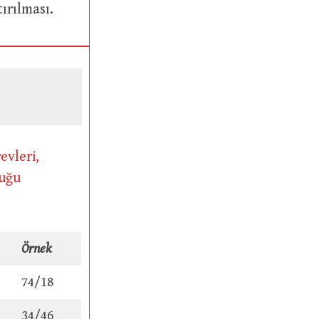
alıştırılması.
evleri,
duğu
Örnek
74/18
34/46