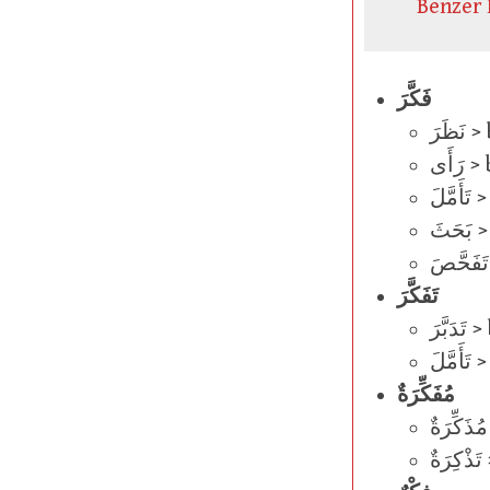
Benzer 
فَكَّرَ
ظَرَ
َأَى
َّلَ
َثَ
تَفَحَّصَ
تَفَكَّرَ
بَّرَ
َّلَ
مُفَكِّرَةٌ
ٌ