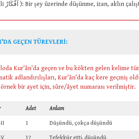
فِكْرٌ (çoğul hali اَفْكَارٌ ): Bir şey üzerinde düşünme, izan, aklın ç
’DA GEÇEN TÜREVLERİ:
loda Kur’ân’da geçen ve bu kökten gelen kelime tür
atik adlandırılışları, Kur’ân’da kaç kere geçmiş ol
e örnek bir ayet için, sûre/âyet numarası verilmiştir.
r
Adet
Anlam
-II
1
Düşündü, çokça düşündü
l-V
17
Tefekkür etti, düşündü