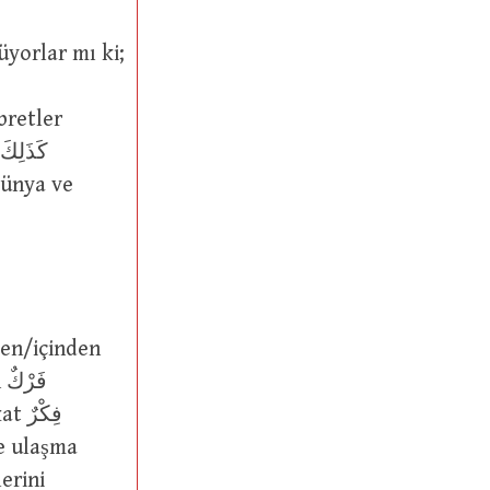
dünya ve
ف
فِكْ
ne ulaşma
erini