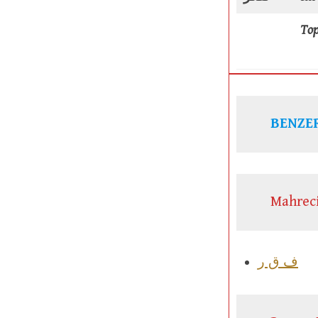
To
BENZER
Mahreci
ف ق ر