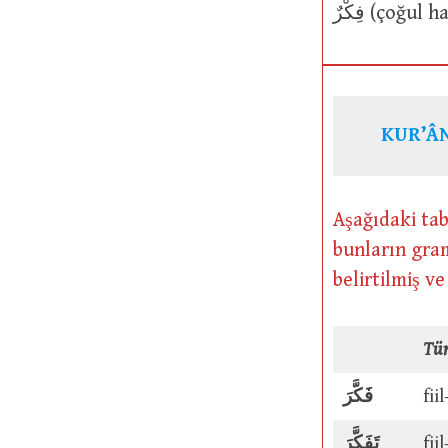
KUR’ÂN
Aşağıdaki tab
bunların gram
belirtilmiş v
Tü
فَكَّرَ
fiil
تَفَكَّرَ
fii