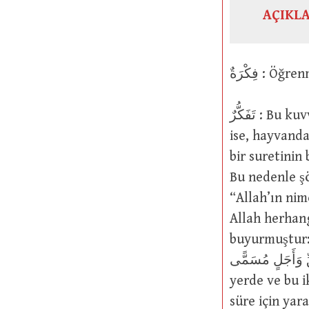
AÇIKL
فِكْرَةٌ
تَفَكُّرٌ : Bu kuvvenin, aklın nazarına (نَظَرٌ) göre fikirler arasında dolaşması. Bu
ise, hayvanda
bir suretinin
Bu nedenle şöyle bir hadis rivay
“Allah’ın nim
Allah herhang
buyurmuştur: ْ يَتَفَكَّرُوا فِي أَنْفُسِهِمْ مَا خَلَقَ اللَّهُ السَّمَاوَاتِ وَالْأَرْضَ وَمَا بَيْنَهُمَا إِلَّا
بِالْحَقِّ وَأَجَلٍ مُسَمًّى : Kendi içlerinde hiç düşünmedile
yerde ve bu i
süre için yar