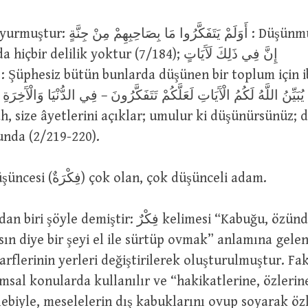
أَوَلَمْ يَتَفَكَّرُوا م : Düşünmüyorlar mı ki;
 delilik yoktur (7/184); إِنَّ فِي ذَلِكَ لَآَيَاتٍ
كَذَ
ah, size âyetlerini açıklar; umulur ki düşünürsünüz; 
unda (2/219-220).
رَجُلٌ فَكِيرٌ : Düşüncesi (فِكْرَةٌ) çok olan, çok düşünceli adam.
demiştir: فِكْرٌ kelimesi “Kabuğu, özünden/içinden
ın diye bir şeyi el ile sürtüp ovmak” anlamına gelen َرْكٌ
rflerinin yerleri değiştirilerek oluşturulmuştur. Fakat رٌ
msal konularda kullanılır ve “hakikatlerine, özleri
lebiyle, meselelerin dış kabuklarını ovup soyarak özl