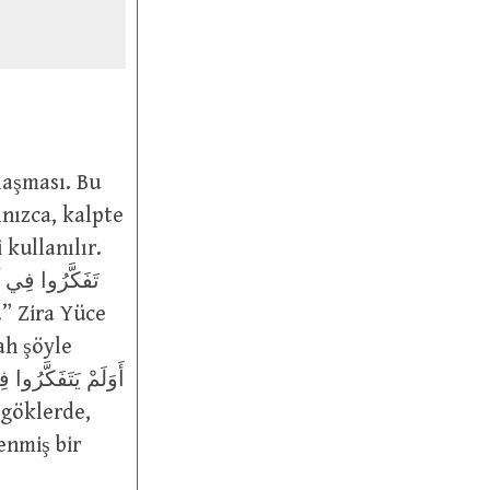
lnızca, kalpte
 kullanılır.
.” Zira Yüce
ah şöyle
enmiş bir