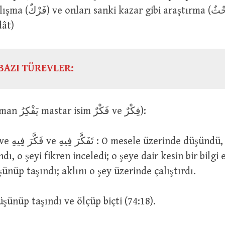
raştırma (بَحْثٌ)” anlamına
dât)
BAZI TÜREVLER:
فَكَرَ (geniş zaman يَفْكِرُ mastar isim فَكْرٌ ve فِكْرٌ):
dı, o şeyi fikren inceledi; o şeye dair kesin bir bilgi
şünüp taşındı; aklını o şey üzerinde çalıştırdı.
فَكَّرَ وَ قَ : Düşünüp taşındı ve ölçüp biçti (74:18).