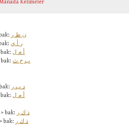
Manada Kelimeler
ن ظ ر
نَ > bak:
ر أ ي
ر > bak:
أ م ل
تَأَم > bak:
ب ح ث
بَح > bak:
د ب ر
تَدَ > bak:
أ م ل
تَأَم > bak:
ذ ك ر
مُذَكِّرَةٌ > bak:
ذ ك ر
تَذْكِرَة > bak: