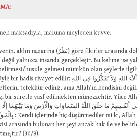
AMA:
 : Öğrenmek maksadıyla, maluma meyleden kuvve.
 değil yalnızca insanda gerçekleşir. Bu kelime ise ya
 belirmesi/husule gelmesi mümkün olan şeylerle ilgili
et edilir: تَفَكَّرُوا فِي آَلاَءِ اللهِ وَلاَ تَفَكَّرُوا فِي اللهِ
etlerini tefekkür ediniz, ama Allah’ın kendisini değil
i bir suretle vasf edilmekten münezzehtir. Yüce All
أَوَلَم
r mi ki, Allah göklerde,
kisi arasında bulunan her şeyi ancak hak ile ve belirl
atmıştır? (30/8).