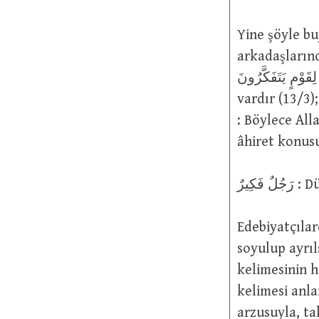
Yine şöyle buyurmuştur: َا بِصَاحِبِهِمْ مِنْ جِنَّةٍ
arkadaşlarında hiçbir
لِقَوْمٍ يَتَفَكَّرُونَ : Şüphesiz bütün bunlarda düşünen bir toplum için ibretler
vardır (13/3); لِكَ يُبَيِّنُ اللَّهُ لَكُمُ الْآَيَاتِ لَعَلَّكُمْ تَتَفَكَّرُونَ – فِي الدُّنْيَا وَالْآَخِرَةِ
: Böylece All
âhiret konus
Edebiyatçılardan biri şöyle 
soyulup ayrıls
kelimesinin ha
kelimesi anla
arzusuyla, ta