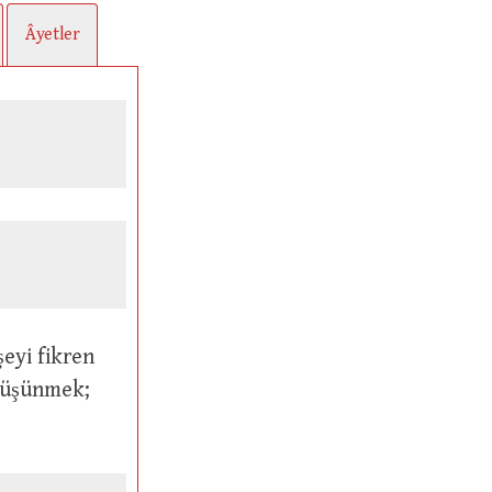
Âyetler
 düşünmek;