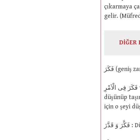
çıkarmaya çalışma (فَرْكٌ) ve onları sanki kazar gibi a
gelir. (Müfre
DİĞER 
فَكَرَ فِى الْاَمْرِ ve فَكَّرَ فِيهِ ve تَفَكَّرَ فِيهِ : O mesele üzerinde düşündü, o şeyi
düşünüp taşın
için o şeyi dü
دَّرَ