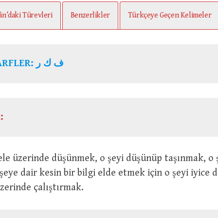
ân’daki Türevleri
Benzerlikler
Türkçeye Geçen Kelimeler
KÖK HARFLER: ف ك ر
:
şeye dair kesin bir bilgi elde etmek için o şeyi iyice
üzerinde çalıştırmak.