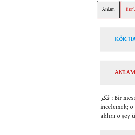
Anlam
Kur’
ANLAM
فَكَرَ : Bir mesele üzerinde düşünmek, o şeyi düşünüp taşınmak, o şeyi fikren
incelemek; o 
aklını o şey 