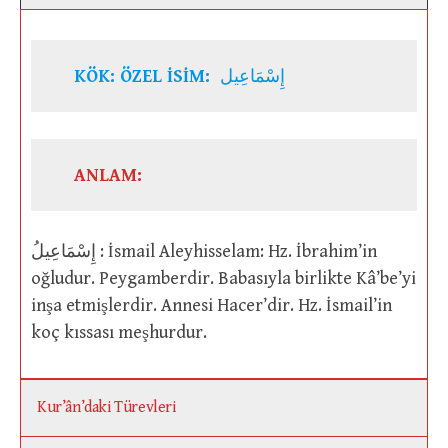
KÖK: ÖZEL İSİM:
إِسْمَاعِيل
ANLAM:
إِسْمَاعِيلُ : İsmail Aleyhisselam: Hz. İbrahim’in
oğludur. Peygamberdir. Babasıyla birlikte Kâ’be’yi
inşa etmişlerdir. Annesi Hacer’dir. Hz. İsmail’in
koç kıssası meşhurdur.
Kur’ân’daki Türevleri