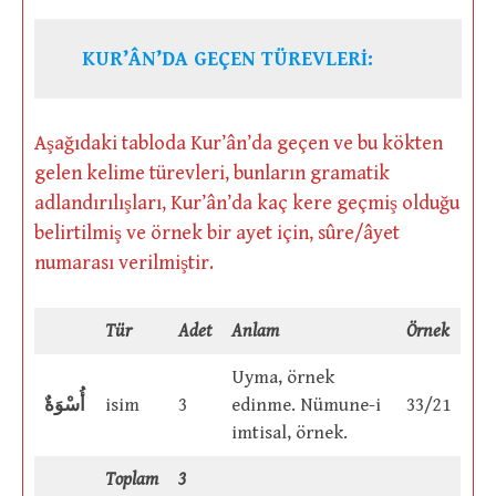
KUR’ÂN’DA GEÇEN TÜREVLERİ:
Aşağıdaki tabloda Kur’ân’da geçen ve bu kökten
gelen kelime türevleri, bunların gramatik
adlandırılışları, Kur’ân’da kaç kere geçmiş olduğu
belirtilmiş ve örnek bir ayet için, sûre/âyet
numarası verilmiştir.
Tür
Adet
Anlam
Örnek
Uyma, örnek
أُسْوَةٌ
isim
3
edinme. Nümune-i
33/21
imtisal, örnek.
Toplam
3