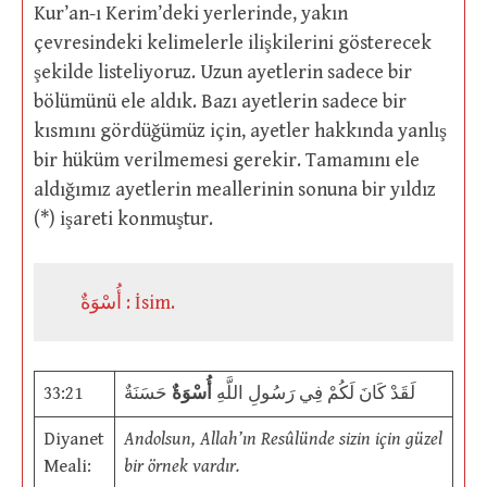
Kur’an-ı Kerim’deki yerlerinde, yakın
çevresindeki kelimelerle ilişkilerini gösterecek
şekilde listeliyoruz. Uzun ayetlerin sadece bir
bölümünü ele aldık. Bazı ayetlerin sadece bir
kısmını gördüğümüz için, ayetler hakkında yanlış
bir hüküm verilmemesi gerekir. Tamamını ele
aldığımız ayetlerin meallerinin sonuna bir yıldız
(*) işareti konmuştur.
أُسْوَةٌ : İsim.
33:21
حَسَنَةٌ
أُسْوَةٌ
لَقَدْ كَانَ لَكُمْ فِي رَسُولِ اللَّهِ
Diyanet
Andolsun, Allah’ın Resûlünde sizin için güzel
Meali:
bir örnek vardır.