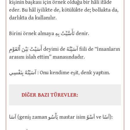
kişinin başkası için örnek olduğu bir hâli ifâde
eder. Bu hâl iyilikte de, kötülükte de; bollukta da,
darlıkta da kullanılır.
Birini örnek almaya تَأَسَّيْتُ بِهِ denir.
أَسَيْتُ بَيْنَ اْلقَوْمِ deyimi de آسَيْتُهُ fiili de “İnsanların
arasını islah ettim” manasındadır.
آسَيْتُهُ بِنَفْسِي : Onu kendime eşit, denk yaptım.
DİĞER BAZI TÜREVLER:
اَسَا (geniş zaman يَاْسُو mastar isim اَسْوٌ ve اَسًا):