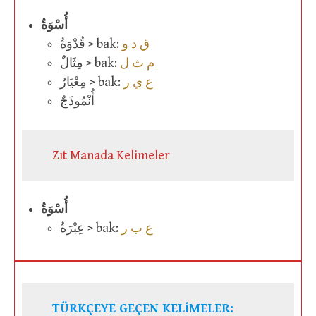
أُسْوَةٌ
ق د و
قُدْوَةٌ > bak:
م ث ل
مِثَالٌ > bak:
ع ي ر
مِعْيَارٌ > bak:
أُنْمُوذَجٌ
Zıt Manada Kelimeler
أُسْوَةٌ
ع ب ر
عِبْرَةٌ > bak:
TÜRKÇEYE GEÇEN KELİMELER: