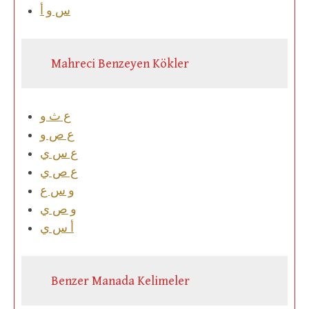
س و أ
Mahreci Benzeyen Kökler
ع ث و
ع ص و
ع س ي
ع ص ي
و س ع
و ص ي
أ س ي
Benzer Manada Kelimeler