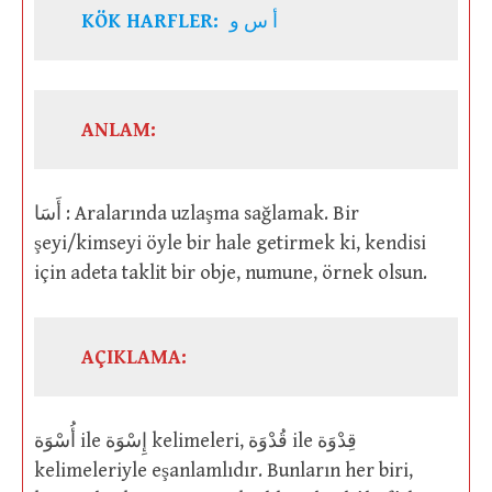
KÖK HARFLER:
أ س و
ANLAM:
أَسَا : Aralarında uzlaşma sağlamak. Bir
şeyi/kimseyi öyle bir hale getirmek ki, kendisi
için adeta taklit bir obje, numune, örnek olsun.
AÇIKLAMA:
أُسْوَة ile إِسْوَة kelimeleri, قُدْوَة ile قِدْوَة
kelimeleriyle eşanlamlıdır. Bunların her biri,