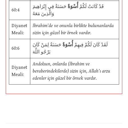
قَدْ كَانَتْ لَكُمْ
أُسْوَةٌ
حَسَنَةٌ فِي إِبْرَاهِيمَ
60:4
وَالَّذِينَ مَعَهُ
Diyanet
İbrahim’de ve onunla birlikte bulunanlarda
Meali:
sizin için güzel bir örnek vardır.
لَقَدْ كَانَ لَكُمْ فِيهِمْ
أُسْوَةٌ
حَسَنَةٌ لِمَنْ كَانَ
60:6
يَرْجُو اللَّهَ
Andolsun, onlarda (İbrahim ve
Diyanet
beraberindekilerde) sizin için, Allah’ı arzu
Meali:
edenler için güzel bir örnek vardır.