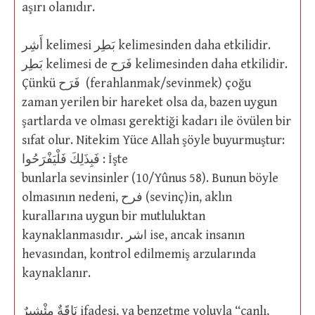
aşırı olanıdır.
أَشِر kelimesi بَطِر kelimesinden daha etkilidir.
بَطِر kelimesi de فَرَح kelimesinden daha etkilidir.
Çünkü فَرَح (ferahlanmak/sevinmek) çoğu
zaman yerilen bir hareket olsa da, bazen uygun
şartlarda ve olması gerektiği kadarı ile övülen bir
sıfat olur. Nitekim Yüce Allah şöyle buyurmuştur:
فَبِذَلِكَ فَلْيَفْرَحُوا : İşte
bunlarla sevinsinler (10/Yûnus 58). Bunun böyle
olmasının nedeni, فرح (sevinç)in, aklın
kurallarına uygun bir mutluluktan
kaynaklanmasıdır. اشر ise, ancak insanın
hevasından, kontrol edilmemiş arzularında
kaynaklanır.
نَاقََةٌ مِئْشِيرٌ ifadesi, ya benzetme yoluyla “canlı,