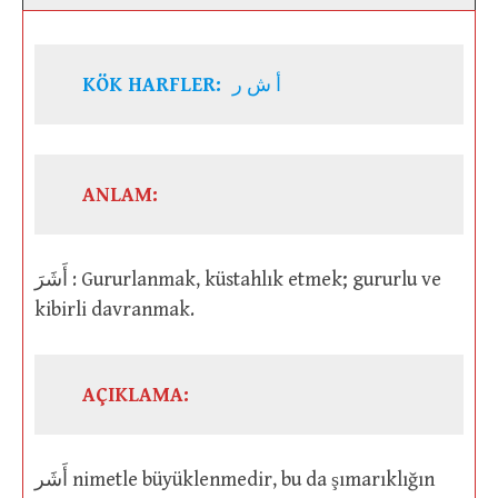
KÖK HARFLER:
أ ش ر
ANLAM:
أَشَرَ : Gururlanmak, küstahlık etmek; gururlu ve
kibirli davranmak.
AÇIKLAMA:
أَشَر nimetle büyüklenmedir, bu da şımarıklığın