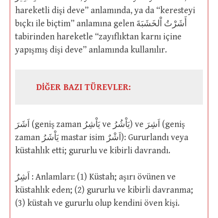
hareketli dişi deve” anlamında, ya da “keresteyi
bıçkı ile biçtim” anlamına gelen أَشَرْتُ اْلخَشَبَةَ
tabirinden hareketle “zayıflıktan karnı içine
yapışmış dişi deve” anlamında kullanılır.
DİĞER BAZI TÜREVLER:
اَشَرَ (geniş zaman يَاْشِرُ ve يَاْشُرُ) ve اَشِرَ (geniş
zaman يَاْشَرُ mastar isim اَشْرٌ): Gururlandı veya
küstahlık etti; gururlu ve kibirli davrandı.
اَشِرٌ : Anlamları: (1) Küstah; aşırı övünen ve
küstahlık eden; (2) gururlu ve kibirli davranma;
(3) küstah ve gururlu olup kendini öven kişi.