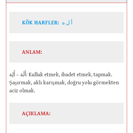
KÖK HARFLER:
أ ل ه
ANLAM:
أَلَهَ – أَلِهَ: Kulluk etmek, ibadet etmek, tapmak.
Şaşırmak, aklı karışmak, doğru yolu görmekten
aciz olmak.
AÇIKLAMA: