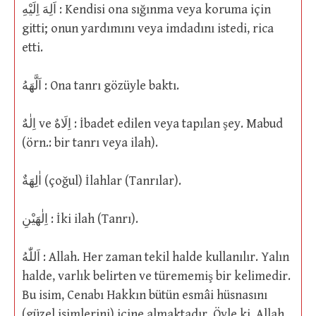
اَلِهَ اِلَيْهِ : Kendisi ona sığınma veya koruma için
gitti; onun yardımını veya imdadını istedi, rica
etti.
اَلَّهَهُ : Ona tanrı gözüyle baktı.
اِلٰهٌ ve اِلَاهٌ : İbadet edilen veya tapılan şey. Mabud
(örn.: bir tanrı veya ilah).
اٰلِهَةٌ (çoğul) İlahlar (Tanrılar).
اِلٰهَيْنِ : İki ilah (Tanrı).
اَللّٰهُ : Allah. Her zaman tekil halde kullanılır. Yalın
halde, varlık belirten ve türememiş bir kelimedir.
Bu isim, Cenabı Hakkın bütün esmâi hüsnasını
(güzel isimlerini) içine almaktadır, Öyle ki, Allah