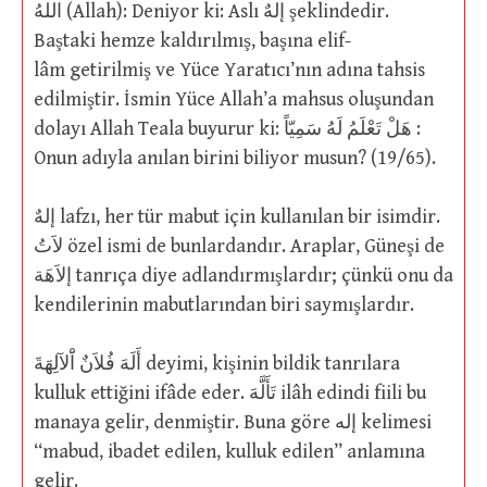
اللهُ (Allah): Deniyor ki: Aslı إلهٌ şeklindedir.
Baştaki hemze kaldırılmış, başına elif-
lâm getirilmiş ve Yüce Yaratıcı’nın adına tahsis
edilmiştir. İsmin Yüce Allah’a mahsus oluşundan
dolayı Allah Teala buyurur ki: هَلْ تَعْلَمُ لَهُ سَمِيّاً :
Onun adıyla anılan birini biliyor musun? (19/65).
إلهٌ lafzı, her tür mabut için kullanılan bir isimdir.
لاَتُ özel ismi de bunlardandır. Araplar, Güneşi de
إلاَهَة tanrıça diye adlandırmışlardır; çünkü onu da
kendilerinin mabutlarından biri saymışlardır.
أَلَهَ فُلاَنٌ اَْلآلِهَةَ deyimi, kişinin bildik tanrılara
kulluk ettiğini ifâde eder. تَأَلَّهَ ilâh edindi fiili bu
manaya gelir, denmiştir. Buna göre إله kelimesi
“mabud, ibadet edilen, kulluk edilen” anlamına
gelir.