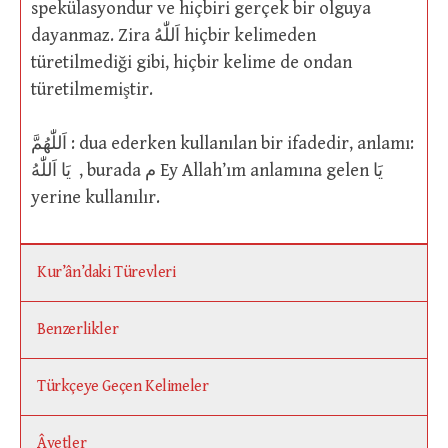
spekülasyondur ve hiçbiri gerçek bir olguya
dayanmaz. Zira اَللّٰهُ hiçbir kelimeden
türetilmediği gibi, hiçbir kelime de ondan
türetilmemiştir.
اَللّٰهُمَّ : dua ederken kullanılan bir ifadedir, anlamı:
يَا اَللّٰهُ , burada م Ey Allah’ım anlamına gelen يَا
yerine kullanılır.
Kur’ân’daki Türevleri
Benzerlikler
Türkçeye Geçen Kelimeler
Âyetler