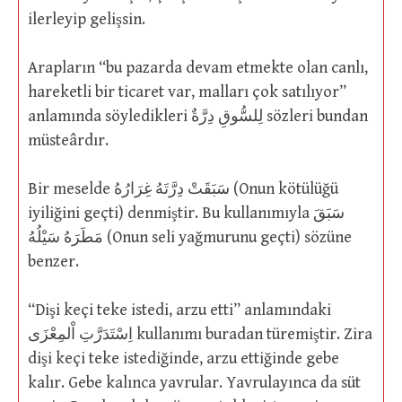
ilerleyip gelişsin.
Arapların “bu pazarda devam etmekte olan canlı,
hareketli bir ticaret var, malları çok satılıyor”
anlamında söyledikleri لِلسُّوقِ دِرَّةٌ sözleri bundan
müsteârdır.
Bir meselde سَبَقَتْ دِرَّتَهُ غِرَارُهُ (Onun kötülüğü
iyiliğini geçti) denmiştir. Bu kullanımıyla سَبَقَ
مَطَرَهُ سَيْلُهُ (Onun seli yağmurunu geçti) sözüne
benzer.
“Dişi keçi teke istedi, arzu etti” anlamındaki
اِسْتَدَرَّتِ اْلمِعْزَى kullanımı buradan türemiştir. Zira
dişi keçi teke istediğinde, arzu ettiğinde gebe
kalır. Gebe kalınca yavrular. Yavrulayınca da süt