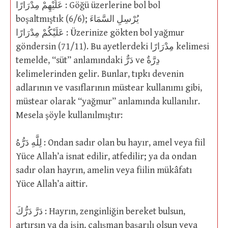
عَلَيْهِمْ مِدْرَارًا : Göğü üzerlerine bol bol
boşaltmıştık (6/6); يُرْسِلِ السَّمَاءَ
عَلَيْكُمْ مِدْرَارًا : Üzerinize gökten bol yağmur
göndersin (71/11). Bu ayetlerdeki مِدْرَارًا kelimesi
temelde, “süt” anlamındaki دَرٌّ ve دِرَّةٌ
kelimelerinden gelir. Bunlar, tıpkı devenin
adlarının ve vasıflarının müstear kullanımı gibi,
müstear olarak “yağmur” anlamında kullanılır.
Mesela şöyle kullanılmıştır:
لِلَّهِ دَرُّهُ : Ondan sadır olan bu hayır, amel veya fiil
Yüce Allah’a isnat edilir, atfedilir; ya da ondan
sadır olan hayrın, amelin veya fiilin mükâfatı
Yüce Allah’a aittir.
دَرَّ دَرُّكَ : Hayrın, zenginliğin bereket bulsun,
artırsın ya da işin, çalışman başarılı olsun veya