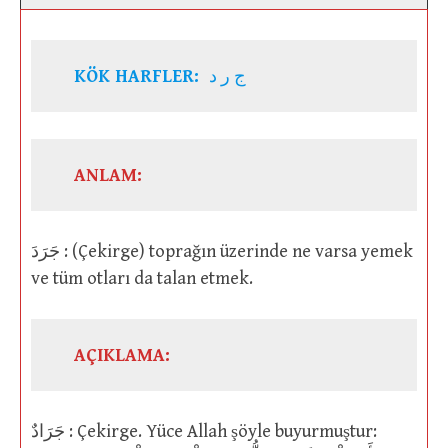
KÖK HARFLER:
ج ر د
ANLAM:
جَرَدَ : (Çekirge) toprağın üzerinde ne varsa yemek
ve tüm otları da talan etmek.
AÇIKLAMA:
جَرَادٌ : Çekirge. Yüce Allah şöyle buyurmuştur: