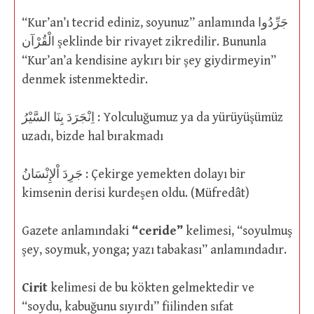
“Kur’an’ı tecrid ediniz, soyunuz” anlamında جَرِّدُوا
الْقُرْآن şeklinde bir rivayet zikredilir. Bununla
“Kur’an’a kendisine aykırı bir şey giydirmeyin”
denmek istenmektedir.
اِنْجَرَدَ بِنَا السَّيْرُ : Yolculuğumuz ya da yürüyüşümüz
uzadı, bizde hal bırakmadı
جَرِدَ اْلإِنْسَانُ : Çekirge yemekten dolayı bir
kimsenin derisi kurdeşen oldu. (Müfredât)
Gazete anlamındaki
“ceride”
kelimesi, “soyulmuş
şey, soymuk, yonga; yazı tabakası” anlamındadır.
Cirit
kelimesi de bu kökten gelmektedir ve
“soydu, kabuğunu sıyırdı” fiilinden sıfat