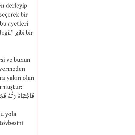
en derleyip
 seçerek bir
ğil” gibi bir
 vermeden
ara yakın olan
urmuştur: