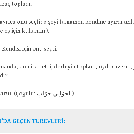
جَبَا الْ : Haraç topladı.
e eş için kullanılır).
اِجْتَبَاهُ لِنَفْس : Kendisi için onu seçti.
dır.
الجَابِيَةُ :Su havuzu. (Çoğulu: الجَوَابِي-جَوَابٍ)
’DA GEÇEN TÜREVLERİ: