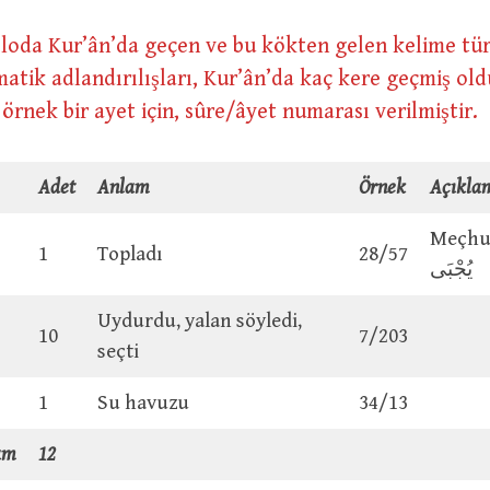
loda Kur’ân’da geçen ve bu kökten gelen kelime tür
atik adlandırılışları, Kur’ân’da kaç kere geçmiş ol
e örnek bir ayet için, sûre/âyet numarası verilmiştir.
Adet
Anlam
Örnek
Açıkla
Meçhul
1
Topladı
28/57
يُجْبَى
Uydurdu, yalan söyledi,
10
7/203
seçti
1
Su havuzu
34/13
am
12