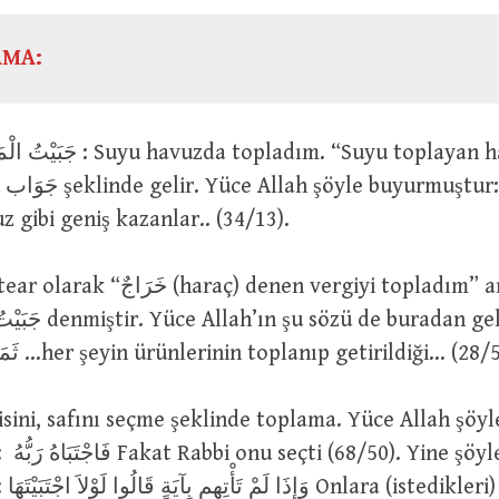
AMA:
. “Suyu toplayan havuza” جَابِيَة
وَجِ
كَالْ Havuz gibi geniş kazanlar.. (34/13).
ç) denen vergiyi topladım” anlamında
 gelir: يُجْبَى إِلَيْهِ
ثَمَرَاتُ كُلِّ شَيْءٍ …her şeyin ürünlerinin toplanıp getirildiği… (28
ne şöyle
r âyet