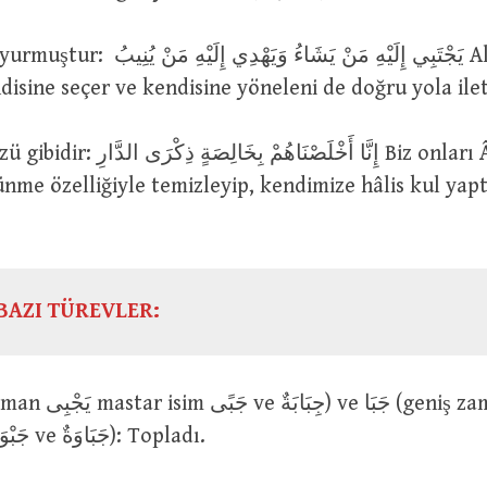
يَجْتَبِي إِلَيْهِ مَنْ يَشَاءُ وَيَهْ Allah,
ndisine seçer ve kendisine yöneleni de doğru yola ilet
إِنَّا أَخْلَصْنَاهُمْ ب Biz onları Âhiret
me özelliğiyle temizleyip, kendimize hâlis kul yapt
BAZI TÜREVLER:
mastar isim جَبْوَةٌ ve جَبَاوَةٌ): Topladı.