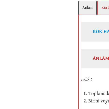
Anlam
Kur’
KÖK H
ANLAM
جَبَى :
Toplama
Birini ve