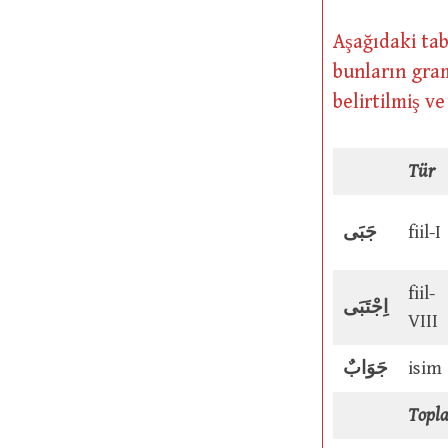
Aşağıdaki tab
bunların gram
belirtilmiş v
Tür
جَبَی
fiil-I
fiil-
اِجْتَبَى
VIII
جَوَابٌ
isim
Topl