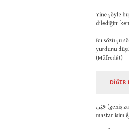
Yine şöyle buyurmuştur: دِي إِلَيْهِ مَنْ يُنِيبُ
dilediğini ke
Bu sözü şu sözü gibidir: ِخَالِصَةٍ ذِكْرَى الدَّارِ
yurdunu düşün
(Müfredât)
DİĞER 
جَبَى (geniş zaman يَجْبِى mastar isim جَبًى ve جِبَابَةٌ) ve جَبَا (geniş zaman يَجْبُو