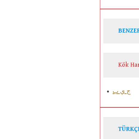
BENZER
Kök Har
ج ي ب
TÜRKÇ