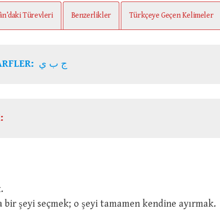
ân’daki Türevleri
Benzerlikler
Türkçeye Geçen Kelimeler
ARFLER:
ج ب ي
:
k.
ya bir şeyi seçmek; o şeyi tamamen kendine ayırmak.