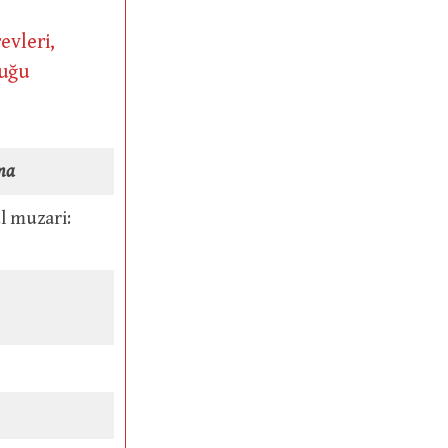
evleri,
duğu
ma
 muzari: