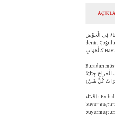
AÇIKL
جَبَيْتُ الْمَاءَ فِي الْحَوْض : Suyu havuzda topladım
denir. Çoğulu جَوَاب şeklinde gelir. Yüce Allah şöyle buyurmuştur: فَانٍ
جَوَابِ
Buradan müstear olarak “خَرَاجٌ (hara
جَبَيْتُ الْخَرَاجَ-جِبَايَةٌ denmiştir. Yüce Allah’ın şu sözü de buradan
اِجْتِبَاء : En halisini, safını seçme şeklinde toplama. Yüce Allah şöyle
buyurmuştur: فَاجْتَبَاهُ رَبُّهُ Fakat Rabbi onu seçti (68/50). Yi
buyurmuştur: وَإِذَا لَمْ تَأْتِهِم بِآيَةٍ قَالُوا لَوْلاَ اجْتَبَيْتَهَا Onlara (istedikleri) bi