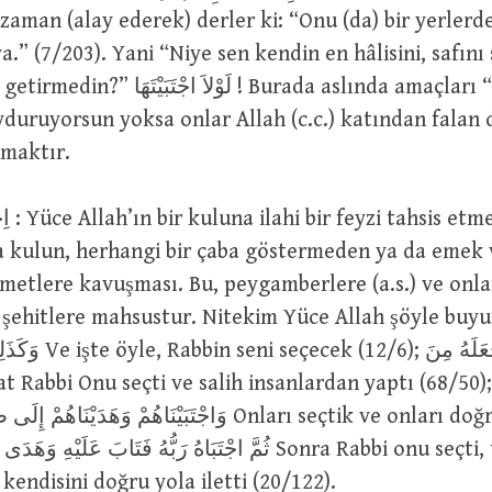
zaman (alay ederek) derler ki: “Onu (da) bir yerlerd
a.” (7/203). Yani “Niye sen kendin en hâlisini, safını
لَوْلاَ ! Burada aslında amaçları “bu ayetleri
duruyorsun yoksa onlar Allah (c.c.) katından falan de
nmaktır.
e bunun
 kulun, herhangi bir çaba göstermeden ya da emek
imetlere kavuşması. Bu, peygamberlere (a.s.) ve onl
e şehitlere mahsustur. Nitekim Yüce Allah şöyle buy
فَاجْتَبَاهُ رَبُّهُ فَجَع
وَاجْتَبَيْنَاهُمْ وَهَدَيْ Onları seçtik ve onları doğru yola
sini
kendisini doğru yola iletti (20/122).