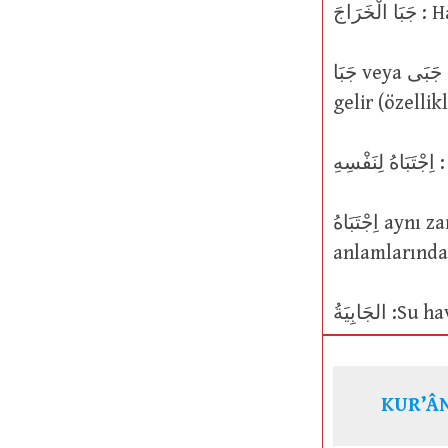
خَرَاجَ
جَبَا veya جَبَى ayrıca onu seçti; o şeyi tamamen kendine ayırdı anlamlarına da
gelir (özellikl
ِهِ
اِجْتَبَاهُ aynı zamanda, onu icat etti; derleyip topladı; uyduruverdi, yalan söyledi
anlamlarında
KUR’ÂN