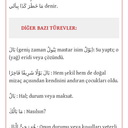
مَا خَطَرَ كَذَا بِباَلي denir.
DİĞER BAZI TÜREVLER:
بَالَ (geniş zaman يَبُولُ mastar isim بَوْلٌ): Su yaptı; o
(yağ) eridi veya çözündü.
بَالَ بَوْلًا شَرِيفًا فَاخِرًا : Hem şekil hem de doğal
mizaç açısından kendisini andıran çocukları oldu.
بَالٌ : Hal; durum veya maksat.
مَا بَالُكَ : Nasılsın?
هُوَ رَخِىُّ الْبَالِ : Onun durumu veya koşulları yeterli