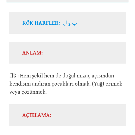
KÖK HARFLER:
ب و ل
ANLAM:
بَالَ : Hem şekil hem de doğal mizaç açısından
kendisini andıran çocukları olmak. (Yağ) erimek
veya çözünmek.
AÇIKLAMA: