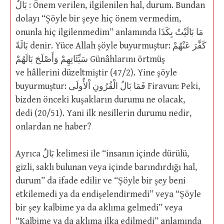
بَالٌ : Önem verilen, ilgilenilen hal, durum. Bundan
dolayı “Şöyle bir şeye hiç önem vermedim,
onunla hiç ilgilenmedim” anlamında مَا بَالَيْتُ بِكَذَا
بَالَةً denir. Yüce Allah şöyle buyurmuştur: كَفَّرَ عَنْهُمْ
سَيِّئَاتِهِمْ وَأَصْلَحَ بَالَهُمْ Günâhlarını örtmüş
ve hâllerini düzeltmiştir (47/2). Yine şöyle
buyurmuştur: فَمَا بَالُ الْقُرُونِ اْلأُولَى Firavun: Peki,
bizden önceki kuşakların durumu ne olacak,
dedi (20/51). Yani ilk nesillerin durumu nedir,
onlardan ne haber?
Ayrıca بَالٌ kelimesi ile “insanın içinde dürülü,
gizli, saklı bulunan veya içinde barındırdığı hal,
durum” da ifade edilir ve “Şöyle bir şey beni
etkilemedi ya da endişelendirmedi” veya “Şöyle
bir şey kalbime ya da aklıma gelmedi” veya
“Kalbime ya da aklıma ilka edilmedi” anlamında