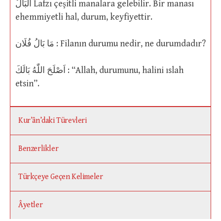
البَالُ Lafzı çeşitli manalara gelebilir. Bir manası
ehemmiyetli hal, durum, keyfiyettir.
مَا بَالُ فُلَان : Filanın durumu nedir, ne durumdadır?
اَصْلَحَ اللّٰهُ بَالَكَ : “Allah, durumunu, halini ıslah
etsin”.
Kur’ân’daki Türevleri
Benzerlikler
Türkçeye Geçen Kelimeler
Âyetler