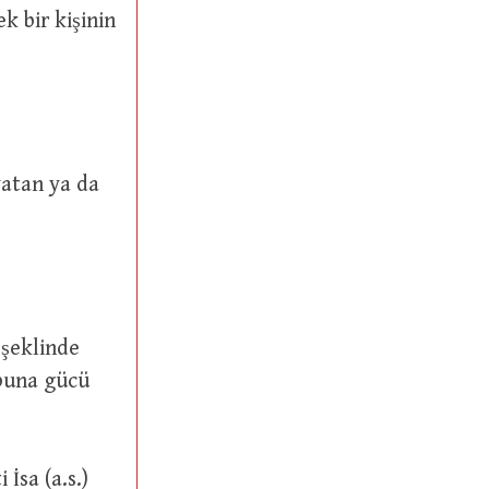
k bir kişinin
yatan ya da
 şeklinde
 buna gücü
 İsa (a.s.)