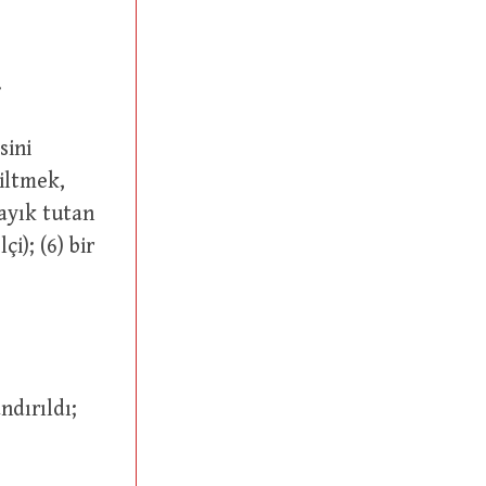
.
iltmek,
ayık tutan
i); (6) bir