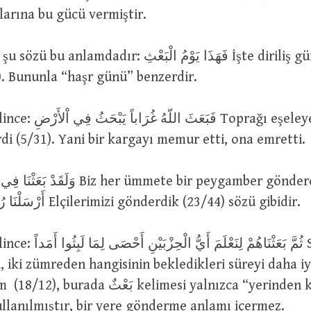
tlarına bu gücü vermiştir.
amdadır: فَهَذَا يَوْمُ الْبَعْثِ İşte diriliş günü
). Bununla “haşr günü” benzerdir.
فَبَع Toprağı eşeleyen bir
i (5/31). Yani bir kargayı memur etti, ona emretti.
iz her ümmete bir peygamber gönderdik (16/36)
sözü ise, أَرْسَلْنَا رُسُلَنَا Elçilerimizi gönderdik (23/44) sözü gibidir.
ثُمَّ بَعَثْنَاهُمْ ل Sonra onları
, iki zümreden hangisinin bekledikleri süreyi daha i
 بَعْثٌ kelimesi yalnızca “yerinden kaldırma”
llanılmıştır, bir yere gönderme anlamı içermez.