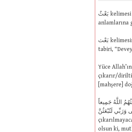
بَعْثٌ kelimesi temelde “bir şeyi kaldırmak, harekete geçirmek ve göndermek”
بَعْث kelimesinin anlamı vurgu yapılan noktaya göre değişir. Mesela بَعَثْتُ الْبَعِيرَ
tabiri, “Dev
Yüce Allah’ın şu sözüne gelince: ُ
çıkarır/diril
[mahşere] do
يَوْمَ يَبْعَثُهُمُ اللَّهُ جَمِيعاً Allah’ın onların hepsini toptan
لَى وَرَبِّي لَتُبْعَثُنَّ
çıkarılmayaca
olsun ki, mutlaka diriltileceksiniz 