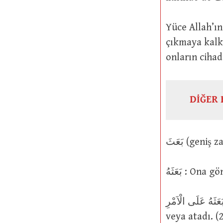
Yüce Allah’ın şu sözüne gelince: هُمْ
çıkmaya kalkı
onların cihad
DİĞER 
بَعَثَهُ : Ona
بَعَثَهُ عَلَى الْاَمْرِ : Anlamları: (1) Onu bir şeyi yapması için kışkırttı, teşvik e
veya atadı. (