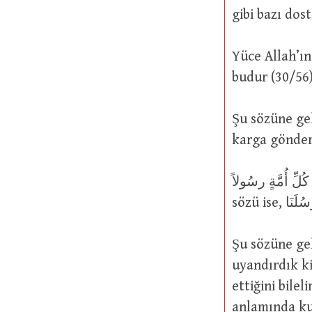
gibi bazı dos
Yüce Allah’ın şu sözü bu anl
budur (30/56
Şu sözüne gelince: َثَ اللّهُ غُرَاباً يَبْحَثُ فِي اْلأَرْضِ
karga gönderd
وَلَقَدْ بَعَثْنَا فِي كُلِّ أُمَّةٍ رسُولاً B
Şu sözüne gelince: ِنَعْلَمَ أَيُّ الْحِزْبَيْنِ أَحْصَى لِمَا لَبِثُوا أَمَداً
uyandırdık ki
ettiğini bilelim (18/12), burada
anlamında ku