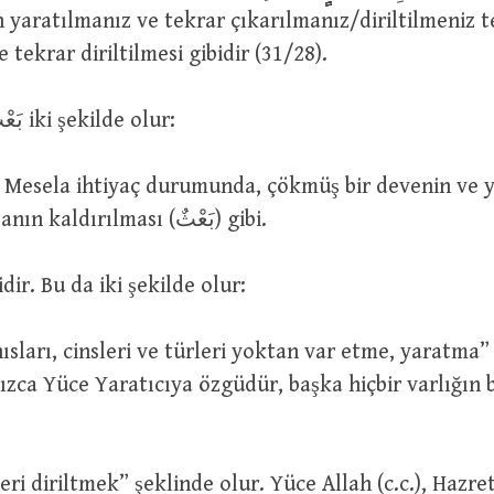
in yaratılmanız ve tekrar çıkarılmanız/diriltilmeniz te
 tekrar diriltilmesi gibidir (31/28).
Dolayısıyla بَعْثٌ iki şekilde olur:
r. Mesela ihtiyaç durumunda, çökmüş bir devenin ve 
oturan bir insanın kaldırılması (بَعْثٌ) gibi.
idir. Bu da iki şekilde olur:
ahısları, cinsleri ve türleri yoktan var etme, yaratma”
nızca Yüce Yaratıcıya özgüdür, başka hiçbir varlığın
leri diriltmek” şeklinde olur. Yüce Allah (c.c.), Hazreti