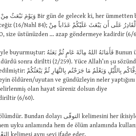
وَيَ Bir gün de gelecek ki, her ümmetten bir
قُلْ هُوَ الْقَادِرُ عَلَى أَن يَبْعَثَ عَلَيْكُمْ عَذَاب
فَ De ki: O, size üstünüzden … azap göndermeye kadirdir (6/
فَأَمَاتَهُ اللهُ مِائَةَ عَامٍ ثُم Bunun üzerine Allah
ldürdü sonra diriltti (2/259). Yüce Allah’ın şu sözün
وَهُوَ الَّذِي يَتَوَفَّاكُم بِاللَّيْلِ وَيَعْلَمُ م
belirlenmiş olan hayat süreniz dolsun diye
riltir (6/60).
an dolayı التوفّى kelimesini her ikisiyle ilgili
 hem uyku anlamında hem de ölüm anlamında kullanm
ikisinde de البَعْث kelimesi aynı şeyi ifade eder.