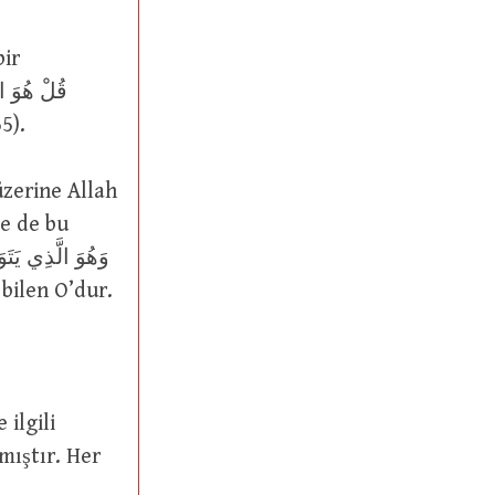
65).
de de bu
ıştır. Her