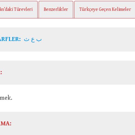
ân’daki Türevleri
Benzerlikler
Türkçeye Geçen Kelimeler
ARFLER:
ب ع ث
:
dermek.
AMA: