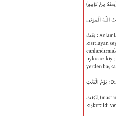
بَعْثٌ : Anlamları: (1) Başlıca anlamı bir kişinin özgür hareket etmesini
kısıtlayan şe
canlandırmak 
uykusuz kişi; 
yerden başka 
الْبَعْثِ
اِنْبَعَثَ (mastar isim اِنْبِعَاثٌ ): İşe girişti. Gönderildi; eylem için canlandırıldı;
kışkırtıldı 