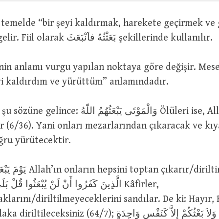
anlamlarına gelir. Fiil olarak بَعَثْتُهُ فاَنْبَعَثَ şekillerinde kullanılır.
eyi kaldırdım ve yürüttüm” anlamındadır.
وَالْمَوْتَى يَبْعَثُهُمُ اللّه Ölüleri ise, Allah
tir (6/36). Yani onları mezarlarından çıkaracak ve k
ğru yürütecektir.
 çıkarır/diriltir (58/6); زَعَمَ
الَّذِينَ كَفَرُوا أَنْ لَنْ يُبْعَثُوا قُلْ بَ Kâfirler,
klarını/diriltilmeyeceklerini sandılar. De ki: Hayır
(64/7); مَا خَلْقُكُمْ وَلاَ بَعْثُكُمْ إِلاَّ كَنَفْسٍٍٍٍِ وَاحِِِدَةٍٍ Ey