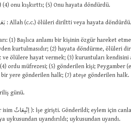
(بَعَثَهُ مِنْ نَوْمِهِ) (4) onu kışkırttı; (5) Onu hayata döndürdü.
بَعَثَ اللّٰهُ الْمَوْتَى : Allah (c.c.) ölüleri diriltti veya hayata döndürdü
yden kurtulmasıdır; (2) hayata döndürme, ölüleri dir
ve ölülere hayat vermek; (3) kuruntuları kendisini 
(4) ordu müfrezesi; (5) gönderilen kişi; Peygamber (elç
bir yere gönderilen halk; (7) ateşe gönderilen halk.
يَوْمُ  : Diriliş günü.
veya uykusundan uyandırıldı; uykusundan uyandı.