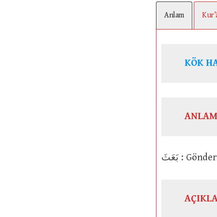
Anlam
Kur’
KÖK H
ANLAM
بَعَثَ : Gön
AÇIKL