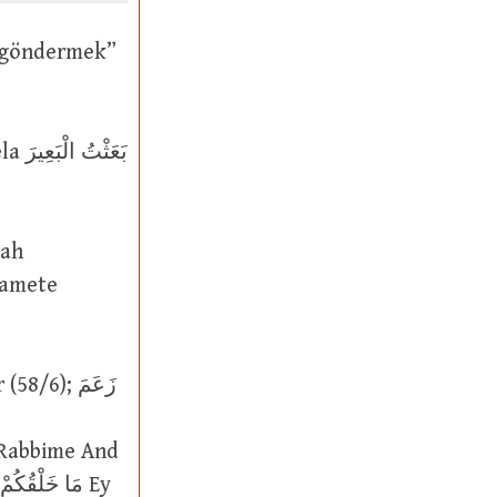
ıyamete
, Rabbime And