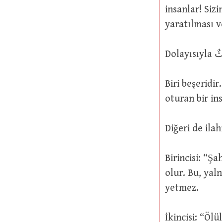
insanlar! Siz
yaratılması ve
Biri beşeridi
Diğeri de ilah
Birincisi: “Ş
olur. Bu, yal
yetmez.
İkincisi: “Ölü