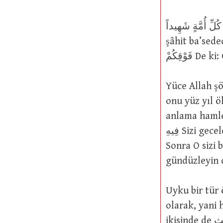
وْمَ نَبْعَثُ مِنْ كُلِّ أُمَّةٍ شَهِيداً
şâhit ba’sedeceğiz (16/Nahl 84); اً مِنْ
وْقِكُمْ
Yüce Allah şöyle buyurmuştur: َّ بَعَثَهُ
onu yüz yıl ö
anlama hamledilmiştir: َا جَرَحْتُم بِالنَّهَارِ ثُمَّ يَبْعَثُكُمْ
فِيهِ Sizi geceleyin öldüren/uyutan ve gündüzleyin neler yaptığını bilen O’dur.
Sonra O sizi 
gündüzleyin di
Uyku bir tür ölümdür. Bund
olarak, yani