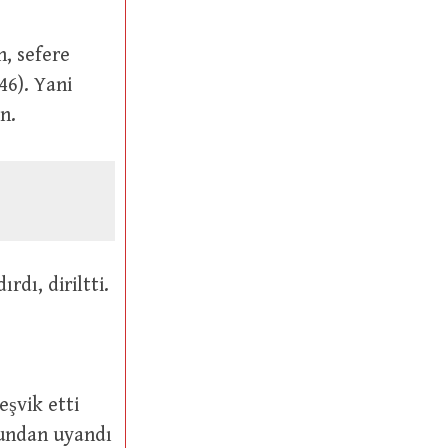
46). Yani
n.
بَعَثٌ): Gönderdi, uyandırdı, diriltti.
usundan uyandı