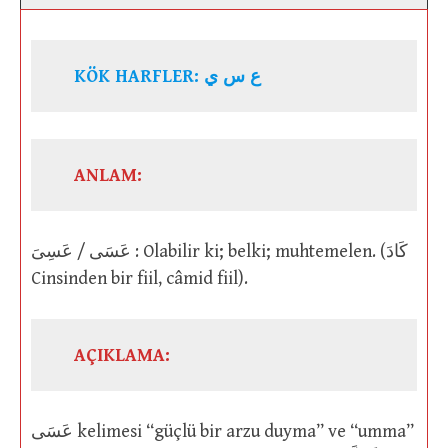
KÖK HARFLER: ع س ي
ANLAM:
عَسَى / عَسِىَ : Olabilir ki; belki; muhtemelen. (كَادَ
Cinsinden bir fiil, câmid fiil).
AÇIKLAMA:
عَسَى kelimesi “güçlü bir arzu duyma” ve “umma”