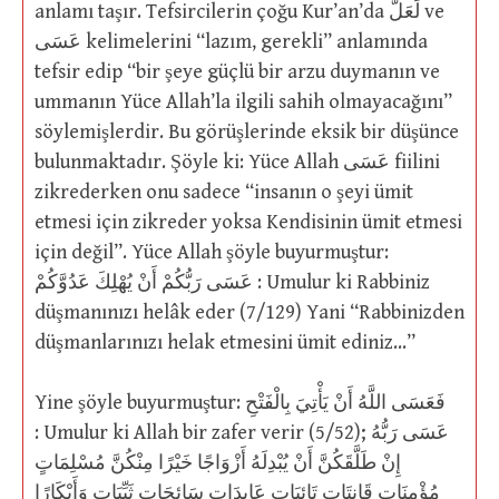
anlamı taşır. Tefsircilerin çoğu Kur’an’da لَعَلَّ ve
عَسَى kelimelerini “lazım, gerekli” anlamında
tefsir edip “bir şeye güçlü bir arzu duymanın ve
ummanın Yüce Allah’la ilgili sahih olmayacağını”
söylemişlerdir. Bu görüşlerinde eksik bir düşünce
bulunmaktadır. Şöyle ki: Yüce Allah عَسَى fiilini
zikrederken onu sadece “insanın o şeyi ümit
etmesi için zikreder yoksa Kendisinin ümit etmesi
için değil”. Yüce Allah şöyle buyurmuştur:
عَسَى رَبُّكُمْ أَنْ يُهْلِكَ عَدُوَّكُمْ : Umulur ki Rabbiniz
düşmanınızı helâk eder (7/129) Yani “Rabbinizden
düşmanlarınızı helak etmesini ümit ediniz…”
Yine şöyle buyurmuştur: فَعَسَى اللَّهُ أَنْ يَأْتِيَ بِالْفَتْحِ
: Umulur ki Allah bir zafer verir (5/52); عَسَى رَبُّهُ
إِنْ طَلَّقَكُنَّ أَنْ يُبْدِلَهُ أَزْوَاجًا خَيْرًا مِنْكُنَّ مُسْلِمَاتٍ
مُؤْمِنَاتٍ قَانِتَاتٍ تَائِبَاتٍ عَابِدَاتٍ سَائِحَاتٍ ثَيِّبَاتٍ وَأَبْكَارًا