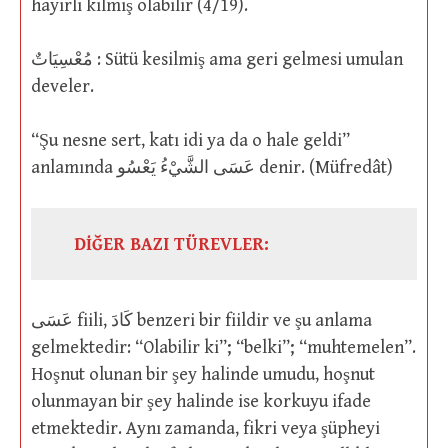
hayırlı kılmış olabilir (4/19).
مُعْسِيَاتٌ : Sütü kesilmiş ama geri gelmesi umulan
develer.
“Şu nesne sert, katı idi ya da o hale geldi”
anlamında عَسَى الشَّيْءُ يَعْسُو denir. (Müfredât)
DİĞER BAZI TÜREVLER:
عَسَى fiili, كَادَ benzeri bir fiildir ve şu anlama
gelmektedir: “Olabilir ki”; “belki”; “muhtemelen”.
Hoşnut olunan bir şey halinde umudu, hoşnut
olunmayan bir şey halinde ise korkuyu ifade
etmektedir. Aynı zamanda, fikri veya şüpheyi