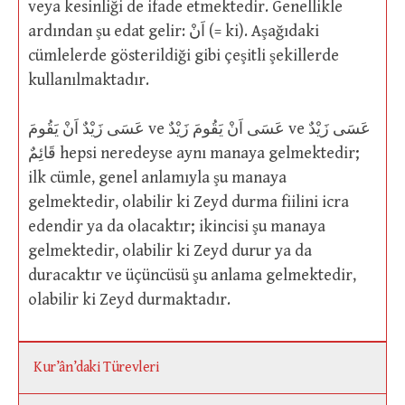
veya kesinliği de ifade etmektedir. Genellikle
ardından şu edat gelir: اَنْ (= ki). Aşağıdaki
cümlelerde gösterildiği gibi çeşitli şekillerde
kullanılmaktadır.
عَسَى زَيْدٌ اَنْ يَقُومَ ve عَسَى اَنْ يَقُومَ زَيْدٌ ve عَسَى زَيْدٌ
قَائِمٌ hepsi neredeyse aynı manaya gelmektedir;
ilk cümle, genel anlamıyla şu manaya
gelmektedir, olabilir ki Zeyd durma fiilini icra
edendir ya da olacaktır; ikincisi şu manaya
gelmektedir, olabilir ki Zeyd durur ya da
duracaktır ve üçüncüsü şu anlama gelmektedir,
olabilir ki Zeyd durmaktadır.
Kur’ân’daki Türevleri