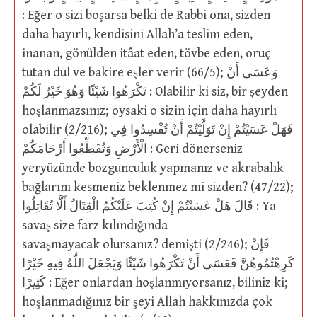
: Eğer o sizi boşarsa belki de Rabbi ona, sizden
daha hayırlı, kendisini Allah’a teslim eden,
inanan, gönülden itâat eden, tövbe eden, oruç
tutan dul ve bakire eşler verir (66/5); وَعَسَى أَنْ
تَكْرَهُوا شَيْئًا وَهُوَ خَيْرٌ لَكُمْ : Olabilir ki siz, bir şeyden
hoşlanmazsınız; oysaki o sizin için daha hayırlı
olabilir (2/216); فَهَلْ عَسَيْتُمْ إِنْ تَوَلَّيْتُمْ أَنْ تُفْسِدُوا فِي
الْأَرْضِ وَتُقَطِّعُوا أَرْحَامَكُمْ : Geri dönerseniz
yeryüzünde bozgunculuk yapmanız ve akrabalık
bağlarını kesmeniz beklenmez mi sizden? (47/22);
قَالَ هَلْ عَسَيْتُمْ إِنْ كُتِبَ عَلَيْكُمُ الْقِتَالُ أَلَّا تُقَاتِلُوا : Ya
savaş size farz kılındığında
savaşmayacak olursanız? demişti (2/246); فَإِنْ
كَرِهْتُمُوهُنَّ فَعَسَى أَنْ تَكْرَهُوا شَيْئًا وَيَجْعَلَ اللَّهُ فِيهِ خَيْرًا
كَثِيرًا : Eğer onlardan hoşlanmıyorsanız, biliniz ki;
hoşlanmadığınız bir şeyi Allah hakkınızda çok