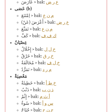
ع ر ض
عَارَضَ > bak:
عَصَى (b)
م ن ع
اِمْتَنَعَ > bak:
ع ر ض
(أَعْرَضَ (عَنْ > bak:
م ن ع
تَمَنَّعَ > bak:
ك ف ف
كَفَّ > bak:
عِصْيَانٌ
خ ل ل
إِخْلَالٌ > bak:
خ ر ق
خَرْقٌ > bak:
خ ل ف
مُخَالَفَةٌ > bak:
م ر د
تَمَرُّدٌ > bak:
مَعْصِيَةٌ
خ ط أ
خَطِيئَةٌ > bak:
ذ ن ب
ذَنْبٌ > bak:
أ ث م
إِثْمٌ > bak:
س و أ
سُوءٌ > bak:
ج ن ح
جُنَاحٌ > bak: