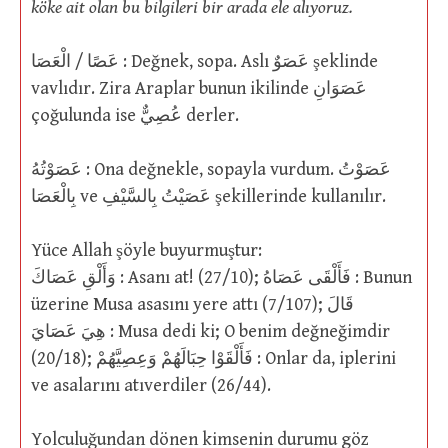
köke ait olan bu bilgileri bir arada ele alıyoruz.
عَصًا / الْعَصَا : Değnek, sopa. Aslı عَصَوٌ şeklinde
vavlıdır. Zira Araplar bunun ikilinde عَصَوَانِ
çoğulunda ise عُصِيٌّ derler.
عَصَوْتُهُ : Ona değnekle, sopayla vurdum. عَصَوْتُ
بِالْعَصَا ve عَصَيْتُ بِالسَّيْفِ şekillerinde kullanılır.
Yüce Allah şöyle buyurmuştur:
وَأَلْقِ عَصَاكَ : Asanı at! (27/10); فَأَلْقَى عَصَاهُ : Bunun
üzerine Musa asasını yere attı (7/107); قَالَ
هِيَ عَصَايَ : Musa dedi ki; O benim değneğimdir
(20/18); فَأَلْقَوْا حِبَالَهُمْ وَعِصِيَّهُمْ : Onlar da, iplerini
ve asalarını atıverdiler (26/44).
Yolculuğundan dönen kimsenin durumu göz