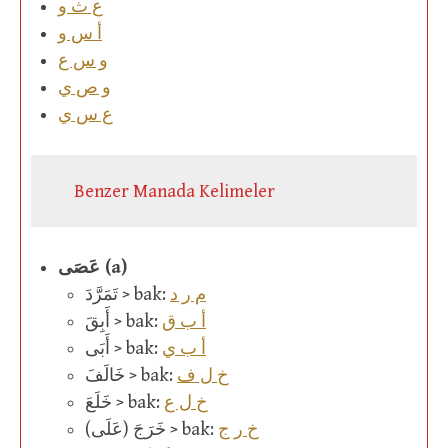
ع ث و
أ س و
و س ع
و ص ي
ع س ي
Benzer Manada Kelimeler
عَصَى (a)
م ر د
تَمَرَّدَ > bak:
أ ب ق
أَبِقَ > bak:
أ ب ي
أَبَى > bak:
خ ل ف
خَالَفَ > bak:
خ ل ع
خَلَعَ > bak:
خ ر ج
(خَرَجَ (عَلَى > bak: