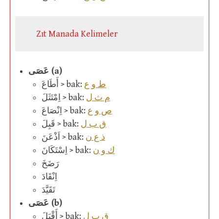
Zıt Manada Kelimeler
عَصَى (a)
ط و ع
أَطَاعَ > bak:
م ث ل
اِمْتَثَلَ > bak:
ص و ع
اِنْصَاعَ > bak:
ق ب ل
قَبِلَ > bak:
ذ ع ن
اَذْعَنَ > bak:
ك و ن
اِسْتَكَانَ > bak:
رَضَخَ
اِنْقَادَ
تَقَيَّدَ
عَصَى (b)
ق ب ل
أَقْبَلَ > bak: