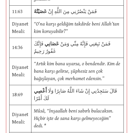
11:63
عَصَيْتُهُ
فَمَنْ يَنْصُرُنِي مِنَ اللَّهِ إِنْ
Diyanet
“O’na karşı geldiğim takdirde beni Allah’tan
Meali:
kim koruyabilir?”
فَمَنْ تَبِعَنِي فَإِنَّهُ مِنِّي وَمَنْ
عَصَانِي
فَإِنَّكَ
14:36
غَفُورٌ رَحِيمٌ
“Artık kim bana uyarsa, o bendendir. Kim de
Diyanet
bana karşı gelirse, şüphesiz sen çok
Meali:
bağışlayan, çok merhamet edensin.”
قَالَ سَتَجِدُنِي إِنْ شَاءَ اللَّهُ صَابِرًا وَلَا
أَعْصِي
18:69
لَكَ أَمْرًا
Mûsâ, “İnşaallah beni sabırlı bulacaksın.
Diyanet
Hiçbir işte de sana karşı gelmeyeceğim”
Meali:
dedi. *