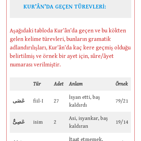
KUR’ÂN’DA GEÇEN TÜREVLERİ:
Aşağıdaki tabloda Kur’ân’da geçen ve bu kökten
gelen kelime türevleri, bunların gramatik
adlandırılışları, Kur’ân’da kaç kere geçmiş olduğu
belirtilmiş ve örnek bir ayet için, sûre/âyet
numarası verilmiştir.
Tür
Adet
Anlam
Örnek
İsyan etti, baş
عَصَى
fiil-I
27
79/21
kaldırdı
Asi, isyankar, baş
عَصِىٌّ
isim
2
19/14
kaldıran
İtaat etmemek,