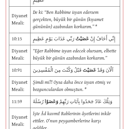
عَظِيمٍ
De ki: “Ben Rabbime isyan edersem
Diyanet
gerçekten, büyük bir günün (kıyamet
Meali:
gününün) azabından korkarım.” *
10:15
رَبِّي عَذَابَ يَوْمٍ عَظِيمٍ
عَصَيْتُ
إِنِّي أَخَافُ إِنْ
Diyanet
“Eğer Rabbime isyan edecek olursam, elbette
Meali:
büyük bir günün azabından korkarım.”
10:91
قَبْلُ وَكُنْتَ مِنَ الْمُفْسِدِينَ
عَصَيْتَ
آلْآنَ وَقَدْ
Diyanet
Şimdi mi?! Oysa daha önce isyan etmiş ve
Meali:
bozgunculardan olmuştun. *
11:59
رُسُلَهُ
وَعَصَوْا
وَتِلْكَ عَادٌ جَحَدُوا بِآيَاتِ رَبِّهِمْ
İşte Âd kavmi! Rablerinin âyetlerini inkâr
Diyanet
ettiler. O’nun peygamberlerine karşı
Meali:
geldiler..