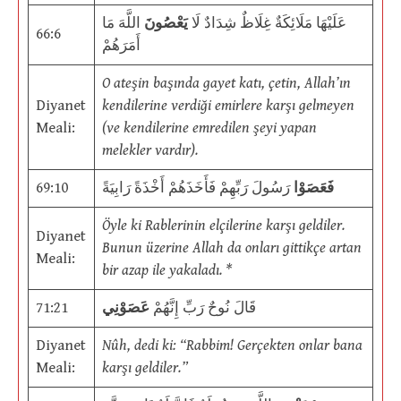
عَلَيْهَا مَلَائِكَةٌ غِلَاظٌ شِدَادٌ لَا
يَعْصُونَ
اللَّهَ مَا
66:6
أَمَرَهُمْ
O ateşin başında gayet katı, çetin, Allah’ın
Diyanet
kendilerine verdiği emirlere karşı gelmeyen
Meali:
(ve kendilerine emredilen şeyi yapan
melekler vardır).
69:10
رَسُولَ رَبِّهِمْ فَأَخَذَهُمْ أَخْذَةً رَابِيَةً
فَعَصَوْا
Öyle ki Rablerinin elçilerine karşı geldiler.
Diyanet
Bunun üzerine Allah da onları gittikçe artan
Meali:
bir azap ile yakaladı. *
71:21
عَصَوْنِي
قَالَ نُوحٌ رَبِّ إِنَّهُمْ
Diyanet
Nûh, dedi ki: “Rabbim! Gerçekten onlar bana
Meali:
karşı geldiler.”