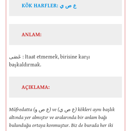
KÖK HARFLER: ع ص ي
ANLAM:
عَصَى : İtaat etmemek, birisine karşı
başkaldırmak.
AÇIKLAMA:
Müfredatta (
ع ص و
) ve (
ع ص ي
) kökleri aynı başlık
altında yer almıştır ve aralarında bir anlam bağı
bulunduğu ortaya konmuştur. Biz de burada her iki