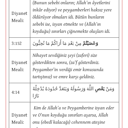
(Bunun sebebi onların; Allah’ın âyetlerini
inkâr ediyor) ve peygamberleri haksız yere
Diyanet
öldürüyor olmaları idi. Bütün bunların
Meali:
sebebi ise, isyan etmekte ve (Allah’ın
koyduğu) sınırları çiğnemekte oluşları idi.
3:152
مِنْ بَعْدِ مَا أَرَاكُمْ مَا تُحِبُّونَ
وَعَصَيْتُمْ
Nihayet sevdiğiniz şeyi (zaferi) size
Diyanet
gösterdikten sonra, (za’f gösterdiniz.
Meali:
Peygamber’in verdiği emir konusunda
tartıştınız) ve emre karşı geldiniz.
وَمَنْ
يَعْصِ
اللَّهَ وَرَسُولَهُ وَيَتَعَدَّ حُدُودَهُ يُدْخِلْهُ
4:14
نَارًا
Kim de Allah’a ve Peygamberine isyan eder
Diyanet
ve O’nun koyduğu sınırları aşarsa, Allah
Meali:
onu (ebedî kalacağı) cehennem ateşine