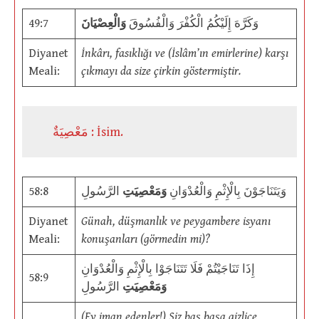
49:7
وَالْعِصْيَانَ
وَكَرَّهَ إِلَيْكُمُ الْكُفْرَ وَالْفُسُوقَ
Diyanet
İnkârı, fasıklığı ve (İslâm’ın emirlerine) karşı
Meali:
çıkmayı da size çirkin göstermiştir.
مَعْصِيَةٌ : İsim.
58:8
الرَّسُولِ
وَمَعْصِيَتِ
وَيَتَنَاجَوْنَ بِالْإِثْمِ وَالْعُدْوَانِ
Diyanet
Günah, düşmanlık ve peygambere isyanı
Meali:
konuşanları (görmedin mi)?
إِذَا تَنَاجَيْتُمْ فَلَا تَتَنَاجَوْا بِالْإِثْمِ وَالْعُدْوَانِ
58:9
وَمَعْصِيَتِ
الرَّسُولِ
(Ey iman edenler!) Siz baş başa gizlice