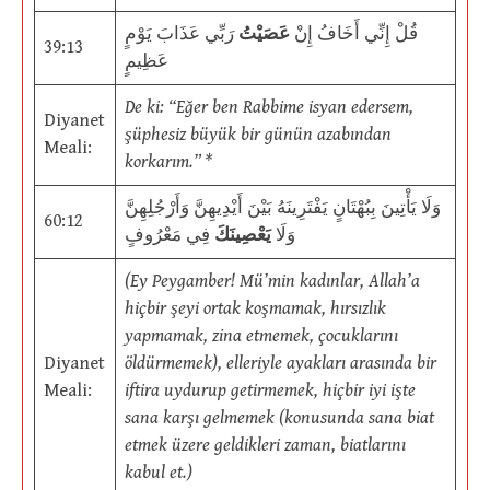
قُلْ إِنِّي أَخَافُ إِنْ
عَصَيْتُ
رَبِّي عَذَابَ يَوْمٍ
39:13
عَظِيمٍ
De ki: “Eğer ben Rabbime isyan edersem,
Diyanet
şüphesiz büyük bir günün azabından
Meali:
korkarım.” *
وَلَا يَأْتِينَ بِبُهْتَانٍ يَفْتَرِينَهُ بَيْنَ أَيْدِيهِنَّ وَأَرْجُلِهِنَّ
60:12
وَلَا
يَعْصِينَكَ
فِي مَعْرُوفٍ
(Ey Peygamber! Mü’min kadınlar, Allah’a
hiçbir şeyi ortak koşmamak, hırsızlık
yapmamak, zina etmemek, çocuklarını
Diyanet
öldürmemek), elleriyle ayakları arasında bir
Meali:
iftira uydurup getirmemek, hiçbir iyi işte
sana karşı gelmemek (konusunda sana biat
etmek üzere geldikleri zaman, biatlarını
kabul et.)