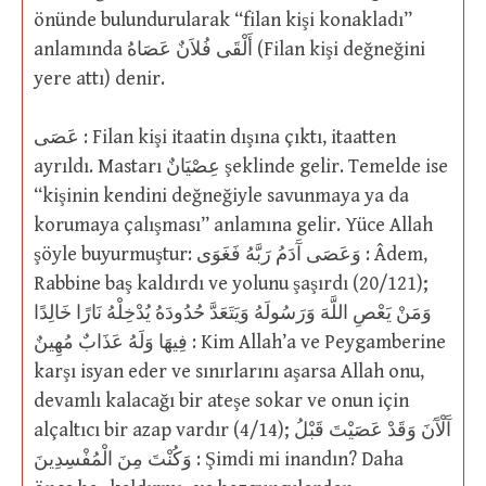
önünde bulundurularak “filan kişi konakladı”
anlamında أَلْقَى فُلاَنٌ عَصَاهُ (Filan kişi değneğini
yere attı) denir.
عَصَى : Filan kişi itaatin dışına çıktı, itaatten
ayrıldı. Mastarı عِصْيَانٌ şeklinde gelir. Temelde ise
“kişinin kendini değneğiyle savunmaya ya da
korumaya çalışması” anlamına gelir. Yüce Allah
şöyle buyurmuştur: وَعَصَى آَدَمُ رَبَّهُ فَغَوَى : Âdem,
Rabbine baş kaldırdı ve yolunu şaşırdı (20/121);
وَمَنْ يَعْصِ اللَّهَ وَرَسُولَهُ وَيَتَعَدَّ حُدُودَهُ يُدْخِلْهُ نَارًا خَالِدًا
فِيهَا وَلَهُ عَذَابٌ مُهِينٌ : Kim Allah’a ve Peygamberine
karşı isyan eder ve sınırlarını aşarsa Allah onu,
devamlı kalacağı bir ateşe sokar ve onun için
alçaltıcı bir azap vardır (4/14); آَلْآَنَ وَقَدْ عَصَيْتَ قَبْلُ
وَكُنْتَ مِنَ الْمُفْسِدِينَ : Şimdi mi inandın? Daha