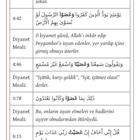
sokar.
يَوْمَئِذٍ يَوَدُّ الَّذِينَ كَفَرُوا
وَعَصَوُا
الرَّسُولَ لَوْ
4:42
تُسَوَّىٰ بِهِمُ الْأَرْضُ
O kıyamet günü, Allah’ı inkâr edip
Diyanet
Peygamber’e isyan edenler, yer yarılıp içine
Meali:
girmiş olmayı isterler.
4:46
وَاسْمَعْ غَيْرَ مُسْمَعٍ
وَعَصَيْنَا
وَيَقُولُونَ سَمِعْنَا
Diyanet
“İşittik, karşı geldik”, “İşit, işitmez olası!”
Meali:
derler.
5:78
وَكَانُوا يَعْتَدُونَ
عَصَوْا
ذَٰلِكَ بِمَا
Diyanet
Bu, onların isyan etmeleri ve hadlerini
Meali:
aşıyor olmalarından ötürüydü.
قُلْ إِنِّي أَخَافُ إِنْ
عَصَيْتُ
رَبِّي عَذَابَ يَوْمٍ
6:15