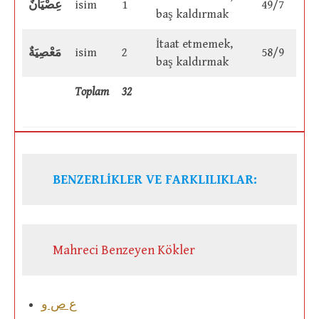
عِصْيَانٌ
isim
1
49/7
baş kaldırmak
İtaat etmemek,
مَعْصِيَةٌ
isim
2
58/9
baş kaldırmak
Toplam
32
BENZERLİKLER VE FARKLILIKLAR:
Mahreci Benzeyen Kökler
ع ص و