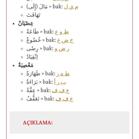
م ي ل
(مَالَ (إِلَى > bak:
تَهَافَتَ
عِصْيَانٌ
ط و ع
طَاعَةٌ > bak:
خ ض ع
خُضُوعٌ > bak:
ر ض و
رِضًى > bak:
اِنْقِيَادٌ
مَعْصِيَةٌ
ط ه ر
طَهَارَةٌ > bak:
ب ر أ
بَرَاءَةٌ > bak:
ع ف ف
عِفَّةٌ > bak:
ع ف ف
تَعَفُّفٌ > bak:
AÇIKLAMA: