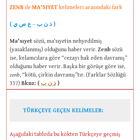
ZENB
ile
MA‘SIYET
kelimeleri arasındaki fark
(
ي
ص
ع
–
ب
ن
ذ
)
Ma‘sıyet
sözü, ma‘sıyetin nehyedilmiş
(yasaklanmış) olduğunu haber verir.
Zenb
sözü
ise, kelamcılara göre “cezayı hak eden davranış”
olduğunu haber verir. Başka bir görüşe göre ise,
zenb
, “kötü, çirkin davranış”tır. (Farklar Sözlüğü
337)
Bknz: (
ذ ن ب
)
TÜRKÇEYE GEÇEN KELİMELER:
Aşağıdaki tabloda bu kökten Türkçeye geçmiş