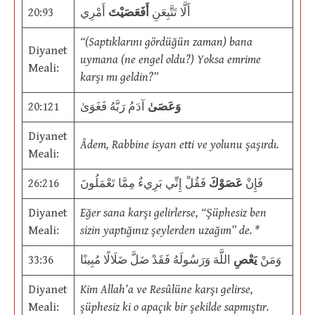
20:93
أَمْرِي
أَفَعَصَيْتَ
أَلَّا تَتَّبِعَنِ
“(Saptıklarını gördüğün zaman) bana
Diyanet
uymana (ne engel oldu?) Yoksa emrime
Meali:
karşı mı geldin?”
20:121
آدَمُ رَبَّهُ فَغَوَىٰ
وَعَصَىٰ
Diyanet
Âdem, Rabbine isyan etti ve yolunu şaşırdı.
Meali:
26:216
فَقُلْ إِنِّي بَرِيءٌ مِمَّا تَعْمَلُونَ
عَصَوْكَ
فَإِنْ
Diyanet
Eğer sana karşı gelirlerse, “Şüphesiz ben
Meali:
sizin yaptığınız şeylerden uzağım” de. *
33:36
اللَّهَ وَرَسُولَهُ فَقَدْ ضَلَّ ضَلَالًا مُبِينًا
يَعْصِ
وَمَنْ
Diyanet
Kim Allah’a ve Resûlüne karşı gelirse,
Meali:
şüphesiz ki o apaçık bir şekilde sapmıştır.