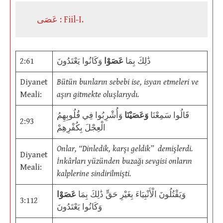
عَصَى : Fiil-I.
2:61
وَكَانُوا يَعْتَدُونَ
عَصَوْا
ذَٰلِكَ بِمَا
Diyanet
Bütün bunların sebebi ise, isyan etmeleri ve
Meali:
aşırı gitmekte oluşlarıydı.
قَالُوا سَمِعْنَا
وَعَصَيْنَا
وَأُشْرِبُوا فِي قُلُوبِهِمُ
2:93
الْعِجْلَ بِكُفْرِهِمْ
Onlar, “Dinledik, karşı geldik” demişlerdi.
Diyanet
İnkârları yüzünden buzağı sevgisi onların
Meali:
kalplerine sindirilmişti.
وَيَقْتُلُونَ الْأَنْبِيَاءَ بِغَيْرِ حَقٍّ ذَٰلِكَ بِمَا
عَصَوْا
3:112
وَكَانُوا يَعْتَدُونَ