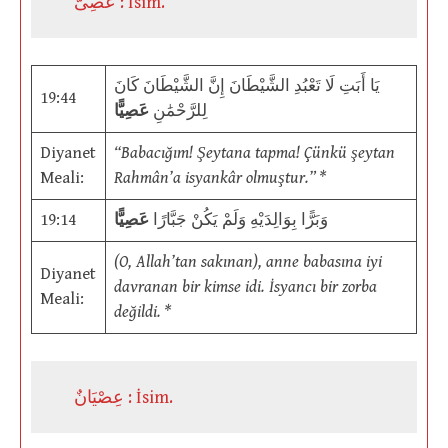
عَصِىٌّ : İsim.
يَا أَبَتِ لَا تَعْبُدِ الشَّيْطَانَ إِنَّ الشَّيْطَانَ كَانَ
19:44
لِلرَّحْمَٰنِ
عَصِيًّا
Diyanet
“Babacığım! Şeytana tapma! Çünkü şeytan
Meali:
Rahmân’a isyankâr olmuştur.” *
19:14
عَصِيًّا
وَبَرًّا بِوَالِدَيْهِ وَلَمْ يَكُنْ جَبَّارًا
(O, Allah’tan sakınan), anne babasına iyi
Diyanet
davranan bir kimse idi. İsyancı bir zorba
Meali:
değildi. *
عِصْيَانٌ : İsim.