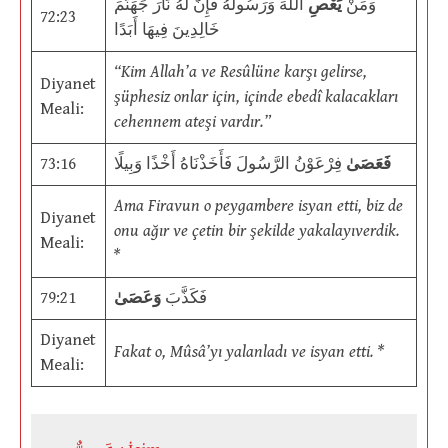
وَمَنْ
يَعْصِ
اللَّهَ وَرَسُولَهُ فَإِنَّ لَهُ نَارَ جَهَنَّمَ
72:23
خَالِدِينَ فِيهَا أَبَدًا
“Kim Allah’a ve Resûlüne karşı gelirse,
Diyanet
şüphesiz onlar için, içinde ebedî kalacakları
Meali:
cehennem ateşi vardır.”
73:16
فِرْعَوْنُ الرَّسُولَ فَأَخَذْنَاهُ أَخْذًا وَبِيلًا
فَعَصَىٰ
Ama Firavun o peygambere isyan etti, biz de
Diyanet
onu ağır ve çetin bir şekilde yakalayıverdik.
Meali:
*
79:21
وَعَصَىٰ
فَكَذَّبَ
Diyanet
Fakat o, Mûsâ’yı yalanladı ve isyan etti. *
Meali: