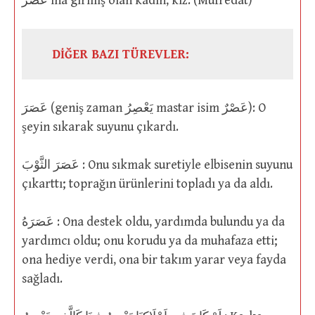
عَصْرٌ’ına girmiş olan kadın, kız. (Müfredât)
DİĞER BAZI TÜREVLER:
عَصَرَ (geniş zaman يَعْصِرُ mastar isim عَصْرٌ): O
şeyin sıkarak suyunu çıkardı.
عَصَرَ الثَّوْبَ : Onu sıkmak suretiyle elbisenin suyunu
çıkarttı; toprağın ürünlerini topladı ya da aldı.
عَصَرَهُ : Ona destek oldu, yardımda bulundu ya da
yardımcı oldu; onu korudu ya da muhafaza etti;
ona hediye verdi, ona bir takım yarar veya fayda
sağladı.