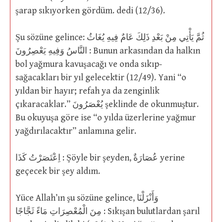
şarap sıkıyorken gördüm. dedi (12/36).
Şu sözüne gelince: ثُمَّ يَأْتِي مِنْ بَعْدِ ذَلِكَ عَامٌ فِيهِ يُغَاثُ
النَّاسُ وَفِيهِ يَعْصِرُونَ : Bunun arkasından da halkın
bol yağmura kavuşacağı ve onda sıkıp-
sağacakları bir yıl gelecektir (12/49). Yani “o
yıldan bir hayır; refah ya da zenginlik
çıkaracaklar.” يُعْصَرُونَ şeklinde de okunmuştur.
Bu okuyuşa göre ise “o yılda üzerlerine yağmur
yağdırılacaktır” anlamına gelir.
اِعْتَصَرْتُ كَذَا : Şöyle bir şeyden, عُصَارَةٌ yerine
geçecek bir şey aldım.
Yüce Allah’ın şu sözüne gelince, وَأَنْزَلْنَا
مِنَ الْمُعْصِرَاتِ مَاءً ثَجَّاجًا : Sıkışan bulutlardan şarıl