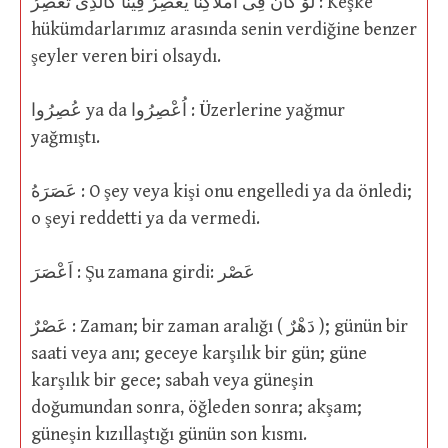
لَوْ كَانَ فِى اَمْلَاكِنَا يَعْصِرُ فِينَا كَالَّذِى تَعْصِرُ : Keşke
hükümdarlarımız arasında senin verdiğine benzer
şeyler veren biri olsaydı.
عُصِرُوا ya da اُعْصِرُوا : Üzerlerine yağmur
yağmıştı.
عَصَرَهُ : O şey veya kişi onu engelledi ya da önledi;
o şeyi reddetti ya da vermedi.
اَعْصَرَ : Şu zamana girdi: عَصْر
عَصْرٌ : Zaman; bir zaman aralığı ( دَهْرٌ ); günün bir
saati veya anı; geceye karşılık bir gün; güne
karşılık bir gece; sabah veya güneşin
doğumundan sonra, öğleden sonra; akşam;
güneşin kızıllaştığı günün son kısmı.