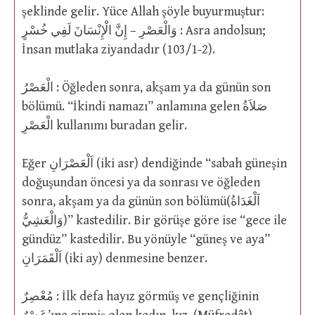
şeklinde gelir. Yüce Allah şöyle buyurmuştur:
وَالْعَصْرِ – إِنَّ الْإِنْسَانَ لَفِي خُسْرٍ : Asra andolsun;
İnsan mutlaka ziyandadır (103/1-2).
الْعَصْرُ : Öğleden sonra, akşam ya da günün son
bölümü. “İkindi namazı” anlamına gelen صَلاَةُ
الْعَصْرِ kullanımı buradan gelir.
Eğer اَلْعَصْرَانِ (iki asr) dendiğinde “sabah güneşin
doğuşundan öncesi ya da sonrası ve öğleden
sonra, akşam ya da günün son bölümü(اَلْغَدَاةُ
وَالْعَشِيُّ)” kastedilir. Bir görüşe göre ise “gece ile
gündüz” kastedilir. Bu yönüyle “güneş ve aya”
اَلْقَمَرَانِ (iki ay) denmesine benzer.
مُعْصِرٌ : İlk defa hayız görmüş ve gençliğinin