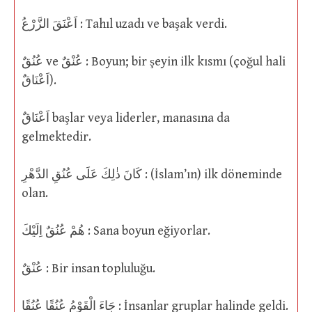
اَعْنَقَ الزَّرْعُ : Tahıl uzadı ve başak verdi.
عُنُقٌ ve عُنْقٌ : Boyun; bir şeyin ilk kısmı (çoğul hali
اَعْنَاقٌ).
اَعْنَاقٌ başlar veya liderler, manasına da
gelmektedir.
كَانَ ذٰلِكَ عَلَى عُنُقِ الدَّهْرِ : (İslam’ın) ilk döneminde
olan.
هُمْ عُنُقٌ اِلَيْكَ : Sana boyun eğiyorlar.
عُنْقٌ : Bir insan topluluğu.
جَاءَ الْقَوْمُ عُنُقًا عُنُقًا : İnsanlar gruplar halinde geldi.