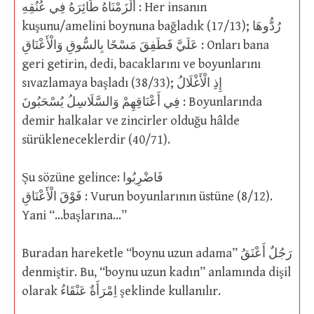
أَلْزَمْنَاهُ طَائِرَهُ فِي عُنُقِهِ : Her insanın
kuşunu/amelini boynuna bağladık (17/13); رُدُّوهَا
عَلَيَّ فَطَفِقَ مَسْحًا بِالسُّوقِ وَالْأَعْنَاقِ : Onları bana
geri getirin, dedi, bacaklarını ve boyunlarını
sıvazlamaya başladı (38/33); إِذِ الْأَغْلَالُ
فِي أَعْنَاقِهِمْ وَالسَّلَاسِلُ يُسْحَبُونَ : Boyunlarında
demir halkalar ve zincirler olduğu hâlde
sürükleneceklerdir (40/71).
Şu sözüne gelince: فَاضْرِبُوا
فَوْقَ الْأَعْنَاقِ : Vurun boyunlarının üstüne (8/12).
Yani “…başlarına…”
Buradan hareketle “boynu uzun adama” رَجُلٌ أَعْنَقُ
denmiştir. Bu, “boynu uzun kadın” anlamında dişil
olarak اِمْرَأَةٌ عَنْقَاءُ şeklinde kullanılır.