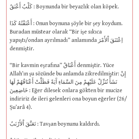
كَلْبٌ أَعْنَقُ : Boynunda bir beyazlık olan köpek.
أَعْنَقْتُهُ كَذَا : Onun boynuna şöyle bir şey koydum.
Buradan müstear olarak “Bir işe sıkıca
yapıştı/ondan ayrılmadı” anlamında اِعْتَنَقَ اْلأَمْرَ
denmiştir.
“Bir kavmin eşrafına” أَعْنَاقٌ denmiştir. Yüce
Allah’ın şu sözünde bu anlamda zikredilmiştir: إِنْ
نَشَأْ نُنَزِّلْ عَلَيْهِمْ مِنَ السَّمَاءِ آَيَةً فَظَلَّتْ أَعْنَاقُهُمْ لَهَا
خَاضِعِينَ : Eğer dilesek onlara gökten bir mucize
indiririz de ileri gelenleri ona boyun eğerler (26/
Şu’arâ 4).
تَعَنَّقَ اْلأَرْنَبُ : Tavşan boynunu kaldırdı.