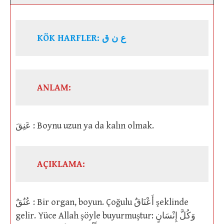
KÖK HARFLER: ع ن ق
ANLAM:
عَنِقَ : Boynu uzun ya da kalın olmak.
AÇIKLAMA:
عُنُقٌ : Bir organ, boyun. Çoğulu أَعْنَاقٌ şeklinde
gelir. Yüce Allah şöyle buyurmuştur: وَكُلَّ إِنْسَانٍ