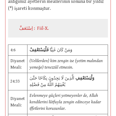
aldığımız ayetlerin meallerinin sonuna bir yıldız
(*) işareti konmuştur.
اِسْتَعَفَّ : Fiil-X.
4:6
فَلْيَسْتَعْفِفْ
وَمَنْ كَانَ غَنِيًّا
Diyanet
(Velilerden) kim zengin ise (yetim malından
Meali:
yemeğe) tenezzül etmesin.
وَلْيَسْتَعْفِفِ
الَّذِينَ لَا يَجِدُونَ نِكَاحًا حَتَّىٰ
24:33
يُغْنِيَهُمُ اللَّهُ مِنْ فَضْلِهِ
Evlenmeye güçleri yetmeyenler de, Allah
Diyanet
kendilerini lütfuyla zengin edinceye kadar
Meali:
iffetlerini korusunlar.