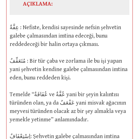
AÇIKLAMA:
عِفَّةٌ : Nefiste, kendisi sayesinde nefsin şehvetin
galebe çalmasından imtina edeceği, bunu
reddedeceği bir halin ortaya çıkması.
مُتَعَفِّفٌ : Bir tür çaba ve zorlama ile bu işi yapan
yani şehvetin kendine galebe çalmasından imtina
eden, bunu reddeden kişi.
Temelde “عُفَافَةٌ ve عُفَّةٌ yani bir şeyin kalıntısı
türünden olan, ya da عَفْعَفٌ yani misvak ağacının
meyvesi türünden olacak az bir şey almakla veya
yemekle yetinme” anlamındadır.
اِسْتِعْفَافٌ: Şehvetin galebe çalmasından imtina