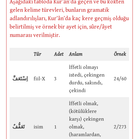
Aşağıdaki tabloda Kur’ân’da geçen ve bu kökten
gelen kelime türevleri, bunların gramatik
adlandırılışları, Kur’ân’da kaç kere geçmiş olduğu
belirtilmiş ve örnek bir ayet için, sûre/âyet
numarası verilmiştir.
Tür
Adet
Anlam
Örnek
İffetli olmayı
istedi, çekingen
اِسْتَعَفَّ
fiil-X
3
24/60
durdu, sakındı,
çekindi
İffetli olmak,
(kötülüklere
karşı) çekingen
تَعَفُّفٌ
isim
1
olmak,
2/273
(haramlardan,