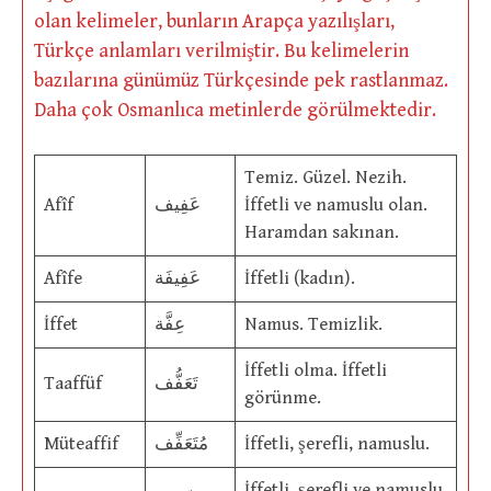
olan kelimeler, bunların Arapça yazılışları,
Türkçe anlamları verilmiştir. Bu kelimelerin
bazılarına günümüz Türkçesinde pek rastlanmaz.
Daha çok Osmanlıca metinlerde görülmektedir.
Temiz. Güzel. Nezih.
Afîf
عَفِيف
İffetli ve namuslu olan.
Haramdan sakınan.
Afîfe
عَفِيفَة
İffetli (kadın).
İffet
عِفَّة
Namus. Temizlik.
İffetli olma. İffetli
Taaffüf
تَعَفُّف
görünme.
Müteaffif
مُتَعَفِّف
İffetli, şerefli, namuslu.
İffetli, şerefli ve namuslu