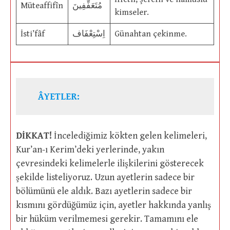
Müteaffifîn
مُتَعَفِّفِينَ
kimseler.
İsti’fâf
اِسْتِعْفَاف
Günahtan çekinme.
ÂYETLER:
DİKKAT!
İncelediğimiz kökten gelen kelimeleri,
Kur’an-ı Kerim’deki yerlerinde, yakın
çevresindeki kelimelerle ilişkilerini gösterecek
şekilde listeliyoruz. Uzun ayetlerin sadece bir
bölümünü ele aldık. Bazı ayetlerin sadece bir
kısmını gördüğümüz için, ayetler hakkında yanlış
bir hüküm verilmemesi gerekir. Tamamını ele