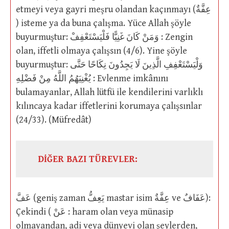
etmeyi veya gayri meşru olandan kaçınmayı (عِفَّةٌ
) isteme ya da buna çalışma. Yüce Allah şöyle
buyurmuştur: وَمَنْ كَانَ غَنِيًّا فَلْيَسْتَعْفِفْ : Zengin
olan, iffetli olmaya çalışsın (4/6). Yine şöyle
buyurmuştur: وَلْيَسْتَعْفِفِ الَّذِينَ لَا يَجِدُونَ نِكَاحًا حَتَّى
يُغْنِيَهُمُ اللَّهُ مِنْ فَضْلِهِ : Evlenme imkânını
bulamayanlar, Allah lütfü ile kendilerini varlıklı
kılıncaya kadar iffetlerini korumaya çalışsınlar
(24/33). (Müfredât)
DİĞER BAZI TÜREVLER:
عَفَّ (geniş zaman يَعِفُّ mastar isim عِفَّةٌ ve عَفَافٌ):
Çekindi ( عَنْ : haram olan veya münasip
olmayandan, adi veya dünyevi olan şeylerden,